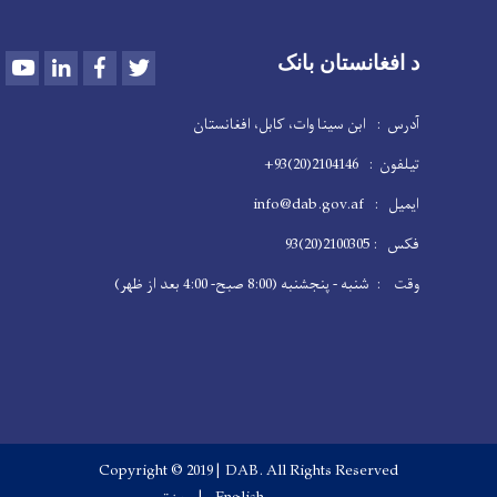
Youtube
LinkedIn
Facebook
Twitter
د افغانستان بانک
آدرس : ابن سینا وات، کابل، افغانستان
تیلفون : 2104146(20)93+
ایمیل : info@dab.gov.af
فکس : 2100305(20)93
وقت : شنبه - پنجشنبه (8:00 صبح- 4:00 بعد از ظهر)
Copyright © 2019 | DAB. All Rights Reserved