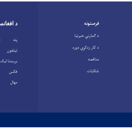
فرصتونه
د افغانس
د ګمارنې خبرتیا
پته : ابن 
د کار زدکړې دوره
تیلفون : 2104146(0
مناقصه
برېښنا لیک : .gov.af
شکایات
فکس : 2100305(20)3
مهال : شنبه – پنجشنبه