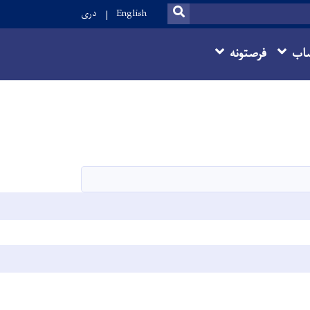
SEARCH
English
دری
اب
فرصتونه