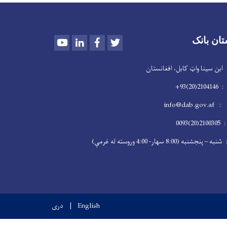
Youtube
LinkedIn
Facebook
Twitter
تان بانک
سینا واټ کابل، افغانستان
2)93+
info@dab
009
 (8:00 سهار- 4:00 وروسته له غرمې)
English
دری