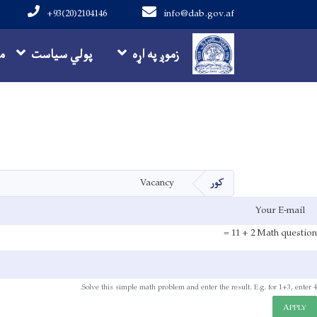
+93(20)2104146
info@dab.gov.af
Main navigation
زموږ په اړه
پولي سیاست
م
کور
Vacancy
E-mai
2 + 11 =
Math question
Solve this simple math problem and enter the result. E.g. for 1+3, enter 4.
APPLY