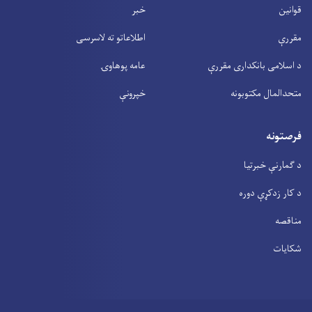
قوانین
خبر
مقررې
اطلاعاتو ته لاسرسی
د اسلامی بانکداری مقررې
عامه پوهاوۍ
متحدالمال مکتوبونه
خپرونې
فرصتونه
د ګمارنې خبرتیا
د کار زدکړې دوره
مناقصه
شکایات