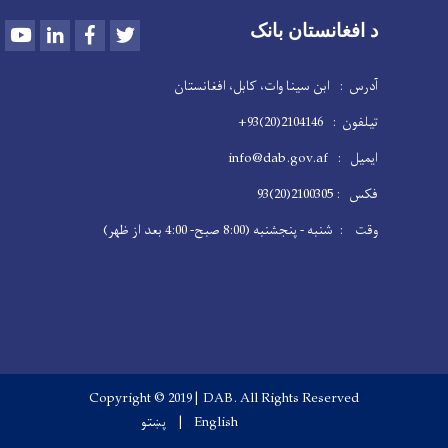
Youtube
LinkedIn
Facebook
Twitter
د افغانستان بانک
آدرس : ابن سینا وات، کابل، افغانستان
تیلفون : 2104146(20)93+
ایمیل : info@dab.gov.af
فکس : 2100305(20)93
وقت : شنبه - پنجشنبه (8:00 صبح- 4:00 بعد از ظهر)
Copyright © 2019 | DAB. All Rights Reserved
English
پښتو