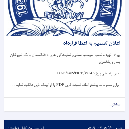
اعلان تصمیم به اعطا قرارداد
پروژه: تهیه و نصب سیستم سولری نمایندگی های دافغانستان بانک شیرخان
بندر و پلخمری
نمبر ارتباطی پروژه:
DAB/1405/NCB/W04
برای معلومات بیشتر لطف نموده فایل
PDF
را از لینک ذیل دانلود نماید . . .
بیشتر...
شنبه ۱۴۰۵/۵/۱۰ - ۸:۱۹
ابن سینا وات کابل افغانستان