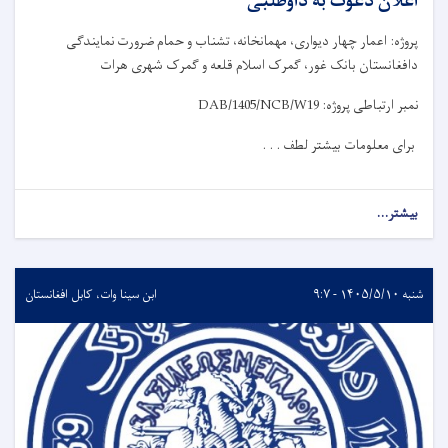
اعلان دعوت به داوطلبی
پروژه: اعمار چهار دیواری، مهمانخانه، تشناب و حمام ضرورت نمایندگی
دافغانستان بانک غور، گمرک اسلام قلعه و گمرک شهری هرات
نمبر ارتباطی پروژه:
DAB/1405/NCB/W19
برای معلومات بیشتر لطف . . .
بیشتر...
شنبه ۱۴۰۵/۵/۱۰ - ۹:۷
ابن سینا وات، کابل افغانستان