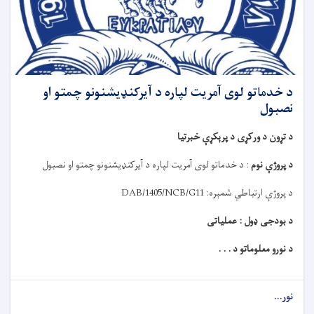
د خدماتو لوی آمریت لپاره د آیرکنډیشنونو چمتو او
نصبول
د تړون د ورکړی د پرېکړې خبرتیا
د پروژې نوم
:
د خدماتو لوی آمریت لپاره د آیرکنډیشنونو چمتو او نصبول
د پروژې ارتباطي شمېره:
DAB/1405/NCB/G11
د بودجی ډول : عملیاتی
د نورو معلوماتو د . . .
نور...