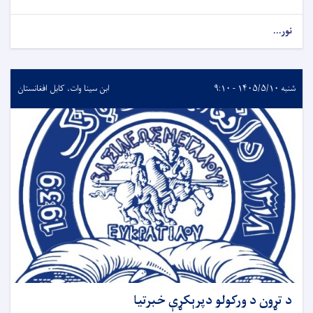
نور...
شنبه ۱۴۰۵/۵/۱۰ - ۹:۱۰
ابن سینا وات، کابل افغانستان
د تړون د ورکولو دپرېکړې خبرتیا