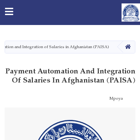
tion
اصلي
منځپانګه
دانګل
کور
ation and Integration of Salaries in Afghanistan (PAISA)
Payment Automation And Integration
Of Salaries In Afghanistan (PAISA)
Mpoya