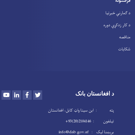
فرصتونه
د ګمارنې خبرتیا
د کار زدکړې دوره
مناقصه
شکایات
Youtube
LinkedIn
Facebook
Twitter
د افغانستان بانک
پته : ابن سینا واټ کابل، افغانستان
تیلفون : 2104146(20)93+
برېښنا لیک : info@dab.gov.af