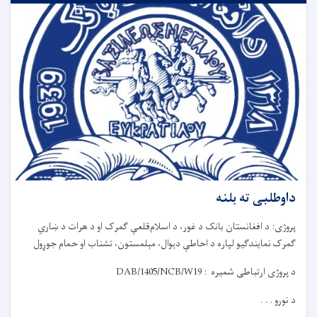
داوطلبی ته بلنه
پروژی: د افغانستان بانک د غور، د اسلام‌قلعې ګمرک او د هرات د ښاري
ګمرک
نمایندګیو
لپاره د احاط
ې
دېوال، مېلمستون، تشناب او حمام جوړول
د پروژی ارتباطی شمیره :
DAB/1405/NCB/W19
د نورو . . .