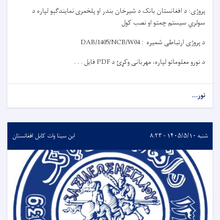
پروژی:
د افغانستان بانک د
شیرخان بندر او پلخمری
نمایندگې
و
لپاره د
سولري سیستم چمتو او نصب کول
د پروژی ارتباطی شمیره :
DAB/1405/NCB/W04
د نورو معلوماتو لپاره، مهربانی وکړئ د
PDF
فایل . . .
نور...
شنبه ۱۴۰۵/۵/۱۰ - ۸:۲۳
ابن سینا وات کابل افغانستان