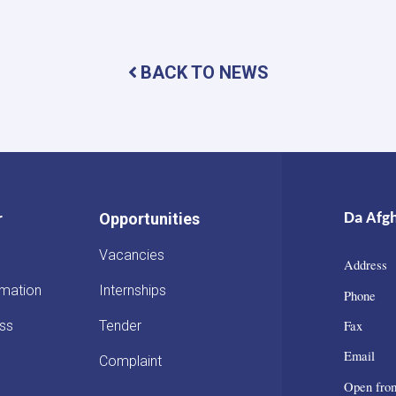
First
Deputy
Governor
Meets
BACK TO NEWS
with
the
Chairman
of
the
AACC
to
Enhance
r
Opportunities
Da Afg
Banking
and
Vacancies
Trade
Address 
Ties
rmation
Internships
Phone :
Fax : 
ss
Tender
Email :
Complaint
Open fro