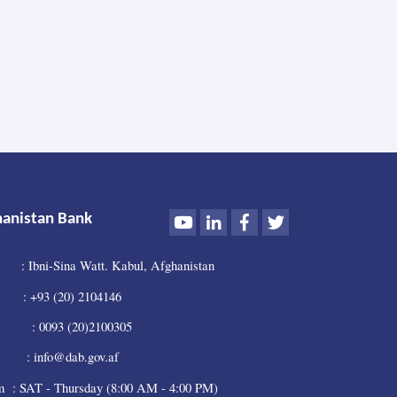
Holds
Supreme
Council
Meeting
Youtube
LinkedIn
Facebook
Twitter
hanistan Bank
: Ibni-Sina Watt. Kabul, Afghanistan
 +93 (20) 2104146
0093 (20)2100305
 info@dab.gov.af
m : SAT - Thursday (8:00 AM - 4:00 PM)