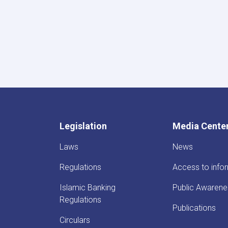
First
Deputy
Governor
Meets
Deputy
Governor
of
Uzbekistan’s
Central
Bank
Legislation
Media Cente
Laws
News
Regulations
Access to info
Islamic Banking
Public Awarene
Regulations
Publications
Circulars