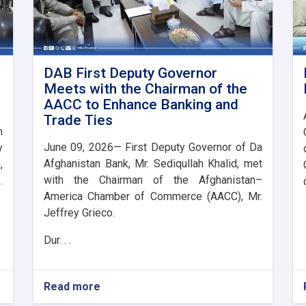
DAB First Deputy Governor
Meets with the Chairman of the
AACC to Enhance Banking and
Trade Ties
n
June 09, 2026— First Deputy Governor of Da
y
Afghanistan Bank, Mr. Sediqullah Khalid, met
,
with the Chairman of the Afghanistan–
.
America Chamber of Commerce (AACC), Mr.
Jeffrey Grieco.
Dur. . .
Read more
about
DAB