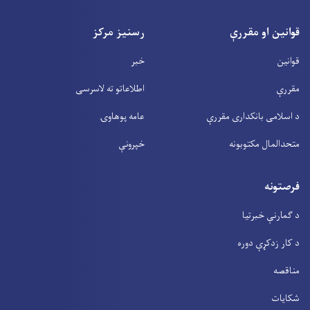
قوانین او مقررې
رسنیز مرکز
قوانین
خبر
مقررې
اطلاعاتو ته لاسرسی
د اسلامی بانکداری مقررې
عامه پوهاوۍ
متحدالمال مکتوبونه
خپرونې
فرصتونه
د ګمارنې خبرتیا
د کار زدکړې دوره
مناقصه
شکایات