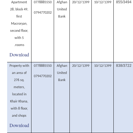
855/3494
Apartment
0778885550
Afghan
20/12/1399
10/12/1399
28, block 49,
United
0794770202
first
Bank
Macroryan,
second floor,
with 5
rooms.
Download
838/3722
Property with
0778885550
Afghan
20/12/1399
10/12/1399
an area of
United
0794770202
276 sq.
Bank
meters,
located in
Khair Khana,
with 8 floor,
and shops
Download