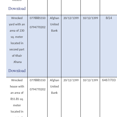
meters
Download
8/14
Wrecked
0778885550
Afghan
20/12/1399
10/12/1399
yard with an
United
0794770202
area of 230
Bank
sq. meter
located in
second part
of Khair
Khana.
Download
6467/703
Wrecked
0778885550
Afghan
20/12/1399
10/12/1399
house with
United
0794770202
an area of
Bank
855.85 sq.
meter
located in