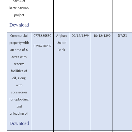
part A of
karte parwan
project
Download
57/21
Commercial
0778885550
Afghan
20/12/1399
10/12/1399
property with
United
0794770202
an area of 6
Bank
acres with
reserve
facilities of
oil, along
with
accessories
for uploading
and
unloading oil
Download