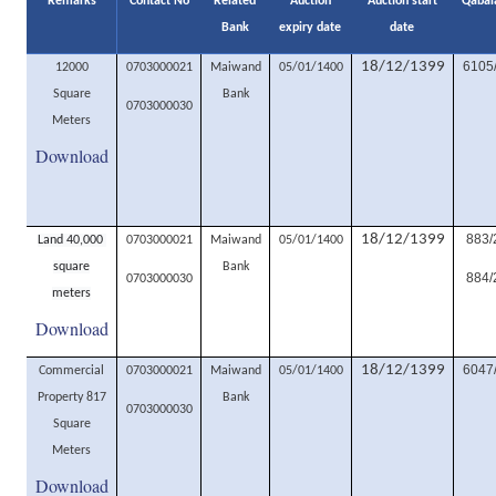
Remarks
Contact No
Related
Auction
Auction start
Qabal
Bank
expiry date
date
18/12/1399
6105
12000
0703000021
Maiwand
05/01/1400
Square
Bank
0703000030
Meters
Download
18/12/1399
883/
Land 40,000
0703000021
Maiwand
05/01/1400
square
Bank
884/
0703000030
meters
Download
18/12/1399
6047
Commercial
0703000021
Maiwand
05/01/1400
Property 817
Bank
0703000030
Square
Meters
Download