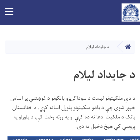
tion
اصلي
منځپانګه
دانګل
کور
د جایداد لیلام
د جایداد لیلام
د دې ملکیتونو لیست د سوداګریزو بانکونو د غوښتنې پر اساس
خپور شوی چې د یادو ملکیتونو پلورل اسانه کړي، د افغانستان
بانک د ملکیت ادعا نه ده کړې او په ورته وخت کې، د پلورلو په
پروسې کې هیڅ دخیل نه دی.