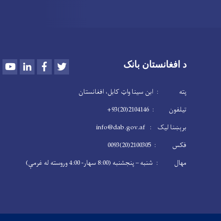
Youtube
LinkedIn
Facebook
Twitter
د افغانستان بانک
پته : ابن سینا واټ کابل، افغانستان
تیلفون : 2104146(20)93+
برېښنا لیک : info@dab.gov.af
فکس : 2100305(20)0093
مهال : شنبه – پنجشنبه (8:00 سهار- 4:00 وروسته له غرمې)