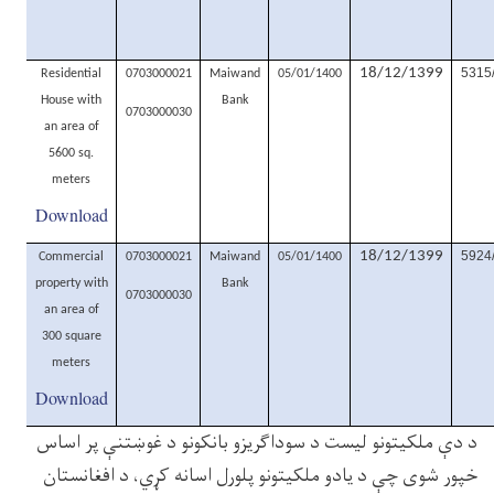
18/12/1399
5315
Residential
0703000021
Maiwand
05/01/1400
House with
Bank
0703000030
an area of
5600 sq.
meters
Download
18/12/1399
5924
Commercial
0703000021
Maiwand
05/01/1400
property with
Bank
0703000030
an area of
300 square
meters
Download
د دې ملکیتونو لیست د سوداګریزو بانکونو د غوښتنې پر اساس
خپور شوی چې د یادو ملکیتونو پلورل اسانه کړي، د افغانستان