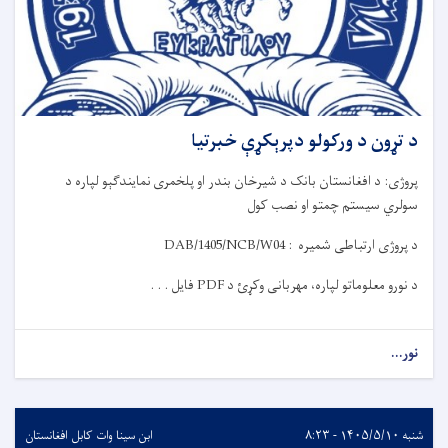
د تړون د ورکولو دپرېکړې خبرتیا
پروژی:
د افغانستان بانک د
شیرخان بندر او پلخمری
نمایندگې
و
لپاره د
سولري سیستم چمتو او نصب کول
د پروژی ارتباطی شمیره :
DAB/1405/NCB/W04
د نورو معلوماتو لپاره، مهربانی وکړئ د
PDF
فایل . . .
نور...
شنبه ۱۴۰۵/۵/۱۰ - ۸:۲۳
ابن سینا وات کابل افغانستان