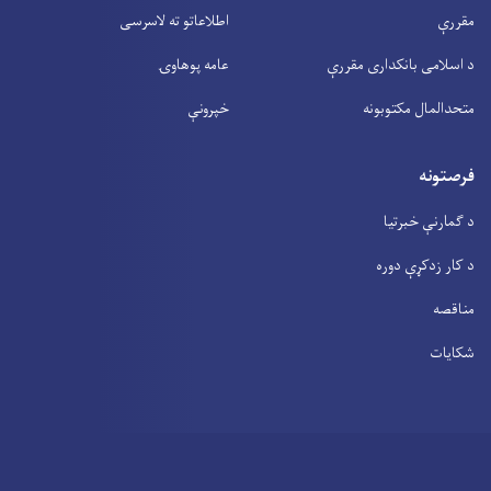
مقررې
اطلاعاتو ته لاسرسی
د اسلامی بانکداری مقررې
عامه پوهاوۍ
متحدالمال مکتوبونه
خپرونې
فرصتونه
د ګمارنې خبرتیا
د کار زدکړې دوره
مناقصه
شکایات