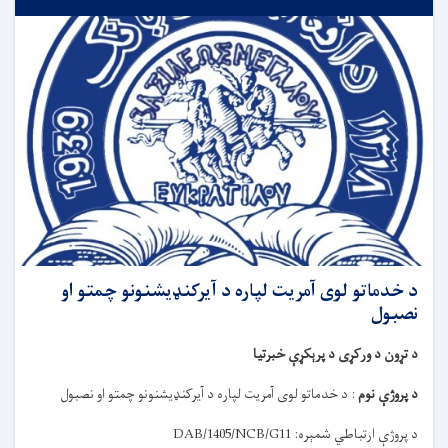
د خدماتو لوی آمریت لپاره د آیرکنډیشنونو چمتو او
نصبول
د تړون د ورکړی د پرېکړې خبرتیا
د پروژې نوم
:
د خدماتو لوی آمریت لپاره د آیرکنډیشنونو چمتو او نصبول
د پروژې ارتباطي شمېره:
DAB/1405/NCB/G11