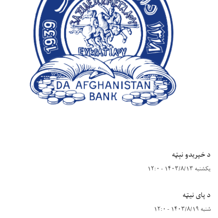
د خپریدو نېټه
یکشنبه ۱۴۰۳/۸/۱۳ - ۱۲:۰
د پای نیټه
شنبه ۱۴۰۳/۸/۱۹ - ۱۲:۰