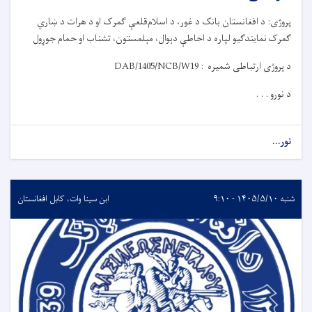
پروژی: د افغانستان بانک د غور، د اسلام‌قلعې ګمرک او د هرات د ښاري
ګمرک
نمایندګیو
لپاره د احاط
ې
دېوال، مېلمستون، تشناب او حمام جوړول
د پروژی ارتباطی شمیره :
DAB/1405/NCB/W19
د نورو . . .
نور...
شنبه ۱۴۰۵/۵/۱۰ - ۹:۱۰
ابن سینا وات، کابل افغانستان