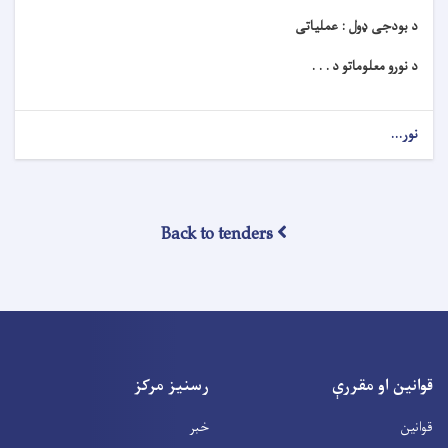
د بودجی ډول : عملیاتی
د نورو معلوماتو د . . .
نور...
Back to tenders
قوانین او مقررې
رسنیز مرکز
قوانین
خبر