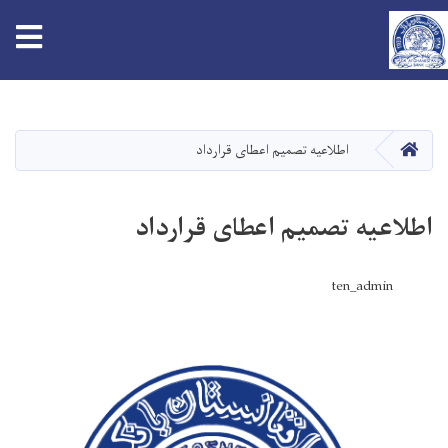
tion
اصلي
منځپانګه
دانګل
کور
اطلاعیه تصمیم اعطای قرارداد
اطلاعیه تصمیم اعطای قرارداد
ten_admin