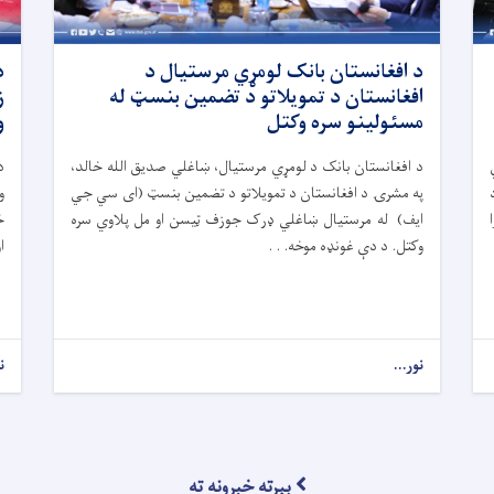
د افغانستان بانک لومړي مرستیال د
د
افغانستان د تمویلاتو د تضمین بنسټ له
ز
مسئولینو سره وکتل
و
د افغانستان بانک د لومړي مرستیال، ښاغلي صدیق الله خالد،
د
په مشرۍ د افغانستان د تمویلاتو د تضمین بنسټ (ای سي جي
و
ایف) له مرستیال ښاغلي ډرک جوزف ټیسن او مل پلاوي سره
خ
وکتل. د دې غونډه موخه. . .
ا
نور...
ن
بېرته خبرونه ته