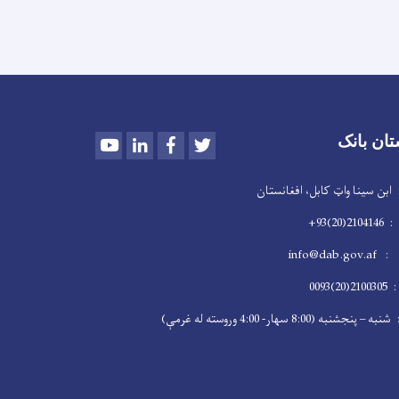
Youtube
LinkedIn
Facebook
Twitter
تان بانک
سینا واټ کابل، افغانستان
2)93+
info@dab
009
 (8:00 سهار- 4:00 وروسته له غرمې)