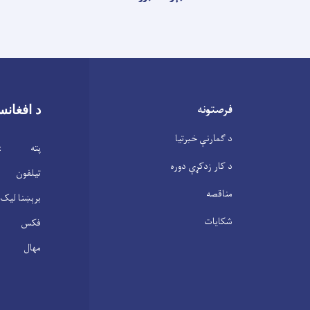
فرصتونه
د افغانس
د ګمارنې خبرتیا
پته : ابن 
د کار زدکړې دوره
تیلفون : 2104146(0
مناقصه
برېښنا لیک : .gov.af
شکایات
فکس : 2100305(20)3
مهال : شنبه – پنجشنبه