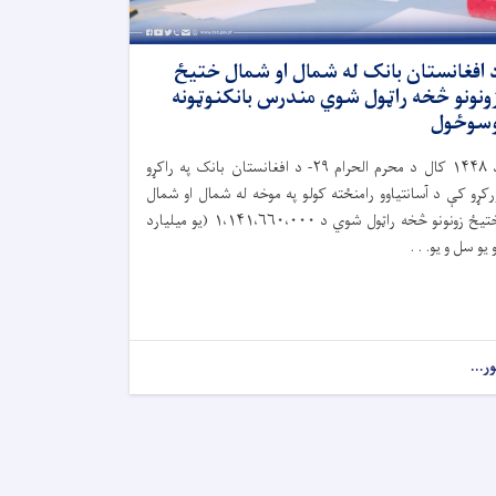
 افغانستان بانک له شمال او شمال ختیځ
ونونو څخه راټول شوي مندرس بانکنوټونه
سوځول
۱۴۴۸
کال د محرم الحرام
۲۹-
د افغانستان بانک په راکړو
رکړو کې د آسانتیاوو رامنځته کولو په موخه له شمال او شمال
تیځ زونونو څخه راټول شوي د
۱،۱۴۱،۶۶۰،۰۰۰ (
یو میلیارد
و یو سل و یو. . .
ور...