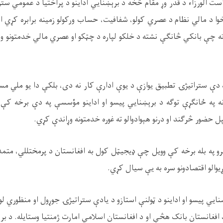
است الورزاء د قدر وړ مقام څخه د برېښنایي اداینو د پراختیا د عمومي ست
وا د مالي نظام د عصري کولو، شفافیت، حساب ورکولو زمینه برابره کړي او 
 چې بانکي څانګې نشته د خلکو لپاره د چټکو او عصري مالي خدمتونو وړان
 دې ستراتیژۍ تطبیق یوازې د یوې ادارې کار نه دی، بلکې دا یو ملي مس
نه په ځانګړې توګه د برېښنایي پیسو او اداینو مؤسسې په دې برخه کې ا
حضور څرګند او درنو هېوادوالو ته غوره خدمتونه وړاندې کړي
.
 په بله برخه کې وویل چې ډیجیټل کول به افغانستان د پرمختللي، متمدن 
نړیوالو اقتصادونو سره به یې سیال کړي.
یي پیسو او اداینو د ټولنې استازو‌ د یادې ستراتیژۍ جوړول او منظوري لویه
افغانستان بانک هڅې او د افغانستان اسلامي امارت ژمنتیا وستایله. د برېښ