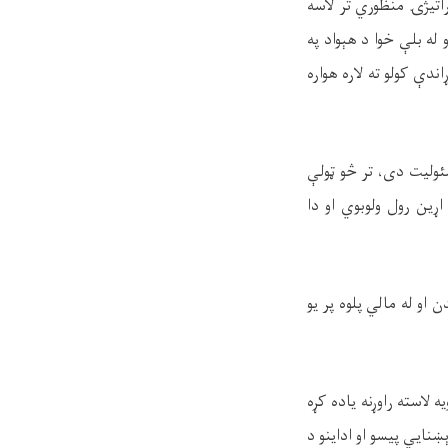
راتیژۍ منظوري تر لاسه
له بلې خوا د هېواد په
دې کولو ته لاره هواره
ئولیت دی، تر څو ټولې
ړین رول ولوبوي او دا
او له مالي پلوه پر یو
 لاسته راوړنه یاده کړه
نایي پیسو او اداینو د