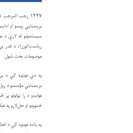
۱۴۴۷
برېښنایي پیسو او ادای
سیستمونو له لارې د عوا
ریاست‌الوزراء د قدر و
موضوعات بحث شول
.
په دې غونډه کې د برېښ
برېښنایي مؤسسو د رول پ
عوایدو د را ټولولو پر 
خنډونو او حل‌لارو په هک
په یاده غونډه کې د اف