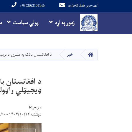
+93(20)2104146
info@dab.gov.af
Main navigation
زموږ په اړه
پولي سیاست
م
کور
خبر
د افغانستان بانک په مشرۍ د برېښنا
د افغانستان با
ډیجیټلي راټول
Mpoya
دوشنبه ۱۴۰۴/۱۰/۲۲ - ۱۰:۲۰