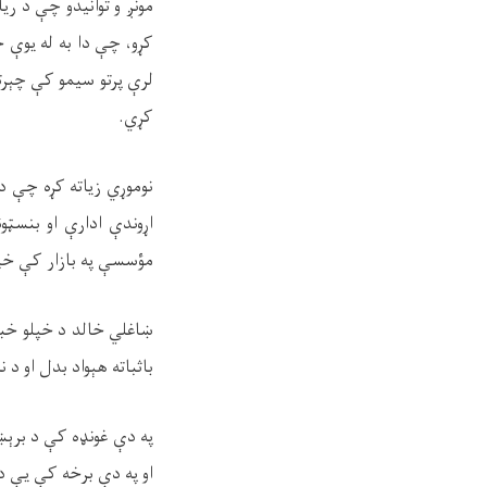
مونږ و توانیدو چې د ری
کړو، چې دا به له یوې خ
لرې پرتو سیمو کې چېرته
کړي
.
نوموړي زیاته کړه چې د
اړوندې ادارې او بنسټو
مؤسسې په بازار کې خپل 
ښاغلي خالد د خپلو خبرو
باثباته هېواد بدل او د 
په دې غونډه کې د برېښنا
او په دې برخه کې یې د 