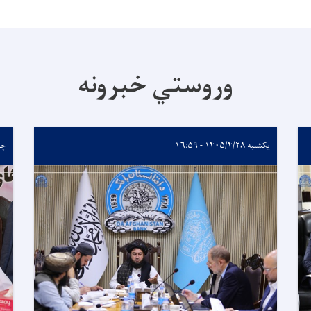
وروستي خبرونه
یکشنبه ۱۴۰۵/۴/۲۸ - ۱۶:۵۹
چهارشن