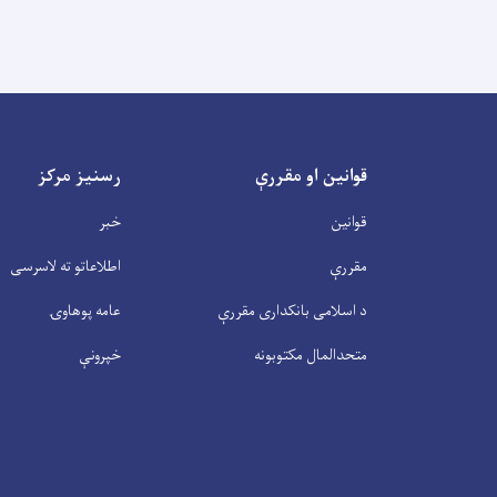
قوانین او مقررې
رسنیز مرکز
قوانین
خبر
مقررې
اطلاعاتو ته لاسرسی
د اسلامی بانکداری مقررې
عامه پوهاوۍ
متحدالمال مکتوبونه
خپرونې