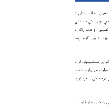
 په مشرۍ، د افغانستان د
ه دې غونډه کې د
بانکي
 تطبیق، او همدارنګه د
یژۍ د پلي کولو اړوند
 پر مسئولیتونو، او د
ایدو د راټولولو، د دې
دې برخه کې د فرصتونو،
 بانک په هلو ځلو سره