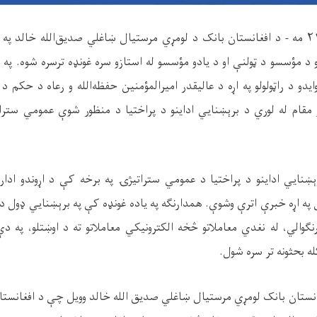
رجب المرجب ۲۱ مه - د افغانستان بانک د لومړي مرستیال ښاغلي صدیق‌الله خالد
نو د مؤسسو د ټولنې او د یادو مؤسسو له استازو سره غونډه ترسره شوه. پ
یدو د راټولولو په اړه د عالیقدر امیرالمؤمنین حفظه‌الله و رعاه د حکم د
ړ مقام له لوري د برېښنایي اداینو د پراختیا د منظور شوې عمومي سترات
نایي اداینو د پراختیا د عمومي ستراتیژۍ په برخه کې د اړوندو اداراتو
ه اړه خبرې اترې وشوې. همدارنګه په یاده غونډه کې په برېښنایي ډول د عو
څرنګوالي، له نغدي معاملاتو څخه الکترونیکي معاملاتو ته د اوښتلو، په 
له بحثونه تر سره شول
.
غانستان بانک لومړي مرستیال ښاغلي صدیق الله خالد وویل چې د افغانستان