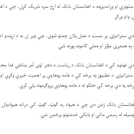
تونزې او وړاندیزونه د افغانستان بانک له اړخ سره شریک کړل، چې د افغا
 ډاډ ورکړ
.
ې ستراتیژۍ پر بنسټ د عمل پلان چمتو شوی، چې ډېر ژر به د اړوندو ادار
ه په همغږۍ مؤثر او عملي ګامونه پورته شي.
دې غونډه کې د افغانستان بانک د ریاست د دفتر لوی آمر ښاغلي فدا مح
ي ستراتیژۍ د تطبیق په برخه کې د عامه پوهاوي پر اهمیت خبرې وکړې او ز
ړخه په دې برخه کې خلکو ته د عامه پوهاوي پروګرمونه پلي کړي
.
غانستان بانک ژمن دی چې د هېواد په ګوټ، ګوټ کې درانه هېوادوال ما
وسیله له رسمي مالي او بانکي خدمتونو برخمن شي
.