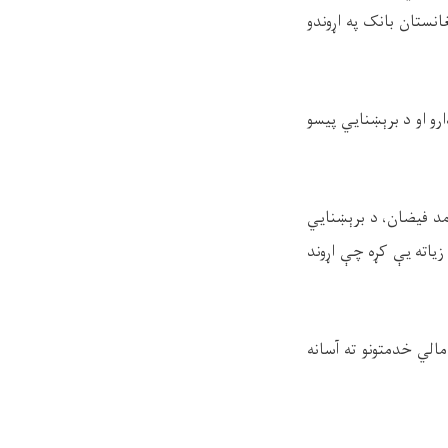
نستان بانک په اړوندو
و او د برېښنایي پیسو
مد فیضان، د برېښنايي
یاته یې کړه چې اړوند
لي خدمتونو ته آسانه