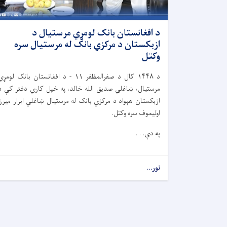
د افغانستان بانک لومړي مرستیال د
ازبکستان د مرکزي بانک له مرستیال سره
وکتل
د
۱۴۴۸
کال د صفرالمظفر
۱۱ -
د افغانستان بانک لومړي
مرستیال، ښاغلي صدیق الله خالد، په خپل کاري دفتر کې د
ازبکستان هېواد د مرکزي بانک له مرستیال ښاغلي ابرار میرزا
اولیموف سره وکتل.
په دې. . .
نور...