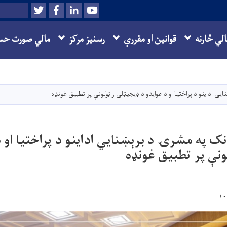
Twitter
Facebook
LinkedIn
Youtube
Search
الي څارنه
قوانین او مقررې
رسنیز مرکز
مالي صورت حس
اصلي
منځپانګه
دانګل
یي اداینو د پراختیا او د عوایدو د ډیجیټلي راټولونې پر تطبیق غونډه
نک په مشرۍ د برېښنایي اداینو د پراختیا او د
ونې پر تطبیق غونډه