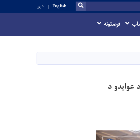
SEARCH
English
دری
اب
فرصتونه
 عوایدو د