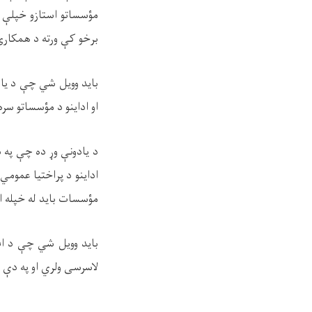
مؤسساتو استازو خپلې س
برخو کې ورته د همکارۍ
باید وویل شي چې د یاد
او اداینو د مؤسساتو سر
د یادونې وړ ده چې په 
اداینو د پراختیا عموم
مؤسسات باید له خپله ا
باید وویل شي چې د اف
لاسرسی ولري او په دې 