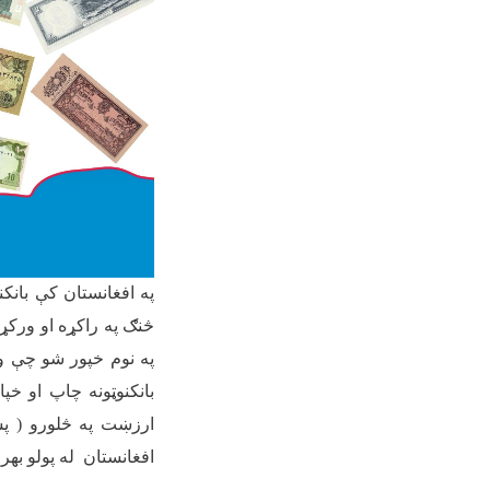
په افغانستان کې بانک
په نوم خپور شو چې وروسته د اف
بانکنوټونه چاپ او خپ
ارزښت په څلورو ( پښ
افغانستان له پولو بهر