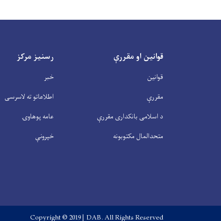
قوانین او مقررې
رسنیز مرکز
قوانین
خبر
مقررې
اطلاعاتو ته لاسرسی
د اسلامی بانکداری مقررې
عامه پوهاوۍ
متحدالمال مکتوبونه
خپرونې
Copyright © 2019 | DAB. All Rights Reserved