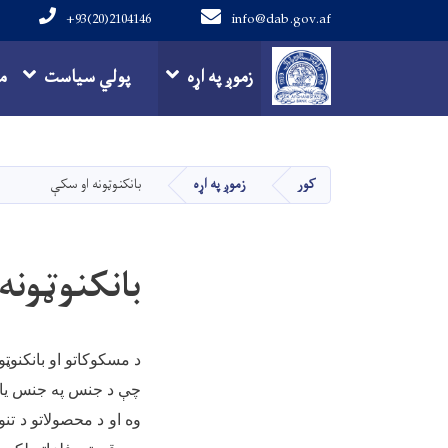
+93(20)2104146
info@dab.gov.af
Main navigation
زموږ په اړه
پولي سیاست
م
کور
زموږ په اړه
بانکنوټونه او سکې
بانکنوټونه
د مسکوکاتو او بانکنو
چې د جنس په جنس یا با
وه او د محصولاتو د تنو