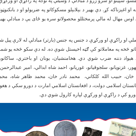
مسو، سپینو او سرو زرو د مبادلې د وسیلې په توګه په راکړې او ورکړې ک
ه او اغېزناکه کړ. دې بهیر د بېلابېلو مسکوکاتو په ضربولو او د بانکنوټون
اوس مهال له مالي پرمختللو محصولاتو سره یو ځای یې د مبادلې بهی
لې او راکړې او ورکړې د جنس په جنس (بارتر) مبادلې له لارې پیل شوې 
و څخه په معاملاتو کې ګټه اخیستل شوې ده. له دې سکو څخه یو شمېر 
هېواد دننه ضرب شوي دي. هخامنشیان، یونان او باختري، ساکانو، کو
ور، غزنویانو، سلجوقیانو، غوریانو، احمد شاه ابدالي، امیر عبدالرحمن
 خان، حبیب الله کلکاني، محمد نادر خان، محمد ظاهر شاه، محم
غانستان اسلامی دولت، د افغانستان اسلامي امارت د دورو سکې د هغ
و دورو کې د راکړې او ورکړې لپاره کارول شوي دي
.