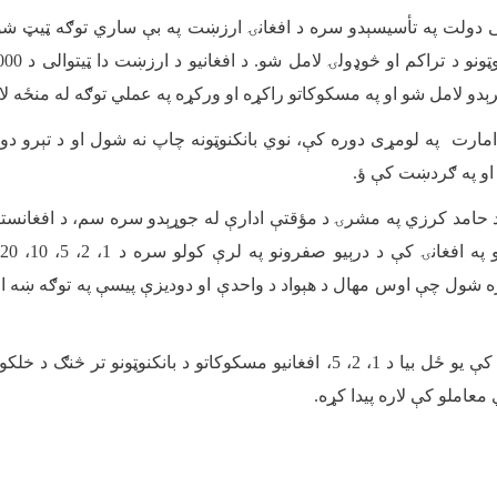
 دولت په تأسیسېدو سره د افغانۍ ارزښت په بې ساري توګه ټیټ شو 
پرېدو لامل شو او په مسکوکاتو راکړه او ورکړه په عملي توګه له منځه لا
امارت
په لومړی دوره کې، نوي بانکنوټونه چاپ نه شول او د تېرو دورو
 او په ګردښت کې ؤ
.
ل کې د حامد کرزي په مشرۍ د مؤقتې ادارې له جوړېدو سره سم، د افغانست
اره شول چې اوس مهال د هېواد د واحدې او دودیزې پیسې په توګه ښه ا
همدا ډول په دې دوره کې یو ځل بیا د 1، 2، 5، افغانیو مسکوکاتو د بانکنوټونو 
معاملو کې لاره پیدا کړه
.