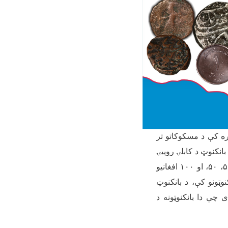
ره کې د مسکوکاتو تر
ې د افغانستان لومړنۍ بانکنوټ د کابلۍ روپیۍ
۵
،
۵۰
، او
۱۰۰
افغانیو
وټونو کې، د بانکنوټ
چې دا بانکنوټونه د