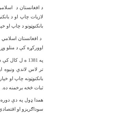
د افغانستان د اسلامی
بانکنوټونو د چاپ او خ
د افغانستان اسلامي 
اوورکړه کې د منلو وړ
په 1381 ه ل کا
بانکنوټونه چاپ او خپ
ثبات څخه برخمنه ده
.
سوداګریزو او اقتصادي 