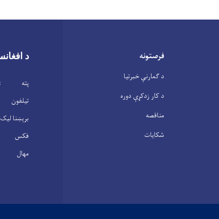
فرصتونه
د افغانس
د ګمارنې خبرتیا
پته : ابن 
د کار زدکړې دوره
تیلفون : 2104146(0
مناقصه
برېښنا لیک : .gov.af
شکایات
فکس : 2100305(20)3
مهال : شنبه – پنجشنبه