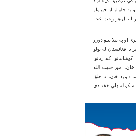
ې لاره پیدا کړه او د
و په چاپولو او خپرولو
ر له بل هر وخت څخه
او په بیلا بیلو دورو
د افغانستان له پولو
شانیانو، کیداریانو،
 خان، امیر حبیب الله
د داوود خان، د خلق
و سکو له ډلې څخه دي