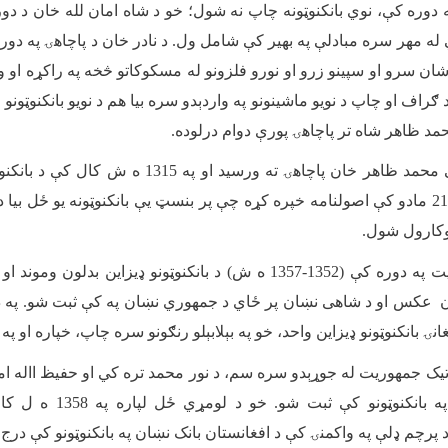
ه دوره کې، نوي بانکنوټونه چاپ نه شول؛ خو د شاه امان لله خان د دور
 له مهر سره مبادلې په بهیر کې شامل ول. د نادر خان د پاچاهۍ په دوره
شان سرو او سپینو زرو او نورو فلزونو له مسکوکاتو څخه په راکړه او
 ګراف او چاپ د نویو ماشینونو په واردېدو سره بیا هم د نویو بانکنوټون
حمد ظاهر شاه تر پاچاهۍ پورې دوام درلوده
.
په 1312 ه ش کال کې محمد ظاهر خان پاچاهۍ ته ورسید او
لپاره په دوه څپرکو او 21 مادو کې اصولنامه خپره کړه چې پر بنسټ یې بانکنوټونه يو ځ
وکارول شول
.
د داوود خان د جمهوریت په دوره کې (1352-1357 ه ش) د بانکنوټونو ډیزاین
تیک جمهوریت له جوړېدو سره سم، د نور محمد تره کي او حفیظ االه امین
کې د " خلق" نښان په بانکنوټ
 پرچم ډلې په واکمنۍ کې د افغانستان بانک نښان په بانکنوټونو کې درج