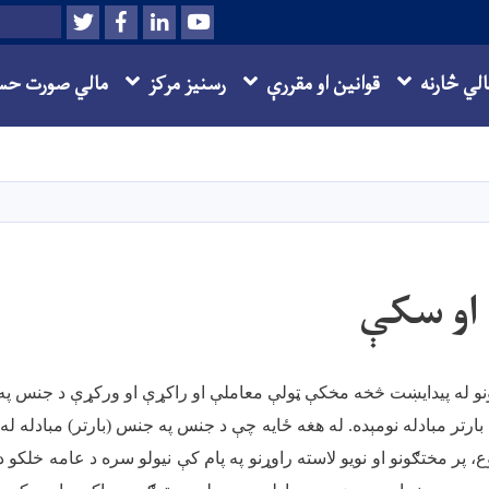
Twitter
Facebook
LinkedIn
Youtube
Search
الي څارنه
قوانین او مقررې
رسنیز مرکز
مالي صورت حس
اصلي
منځپانګه
دانګل
 او سکې
ټونو له پیدایښت څخه مخکې ټولې معاملې او راکړې او ورکړې د جنس په
رتر مبادله نومېده. له هغه ځایه چې د جنس په جنس (بارتر) مبادله له
ع، پر مختګونو او نویو لاسته راوړنو په پام کې نیولو سره د عامه خلکو د 