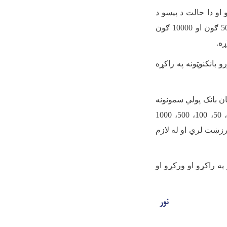
او دا حالت د پیسو د
لازیات چاپ او د بانکنوټونو د تراکم او څوډولۍ لامل شو. د افغانیو د ارزښت دا ټیتوالی د 5000 ګون او 10000 ګون
ړه
.
 بانکنوټونه په راکړه
ان بانک پولي سمونونه
تر لاس لاندې ونیوه او په افغانۍ کې د درېیو صفرونو په لرې کولو سره د 1، 2، 5، 10، 20، 50، 100، 500، 1000
رزښت لري او له لازم
تر څنګ د خلکو په راکړو او ورکړو او
نور