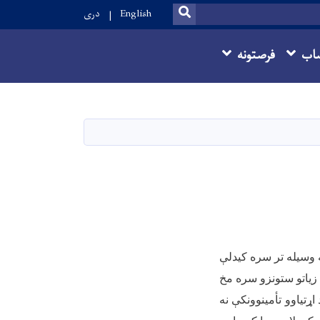
SEARCH
English
دری
اب
فرصتونه
 وسیله تر سره کیدلې
 زیاتو ستونزو سره مخ
اړتیاوو تأمینوونکې نه