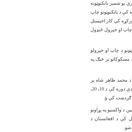
ې یو شمېر بانکنوټونه
 کې د بانکنوټونو چاپ
 ورکړه کې کار اخیستل
و چاپ او خپرول ځنډول
 په 1315 ه ش کال کې د بانکنوټونو د چاپ او خپرولو
ل بیا د مسکوکاتو تر څنګ په
 بدلون وموند او د محمد ظاهر شاه پر
ځای د محمد داوود خان عکس او د شاهی نښان پر ځاي د جمهوري نښان په کې ثبت شو. په دې دوره کې د 10، 20،
.
 د واکمنیو په پړاونو
ونو کې ثبت شو. خو د لومړي ځل لپاره په 1358 ه ل کال کې د افغانستان د
 شو
.