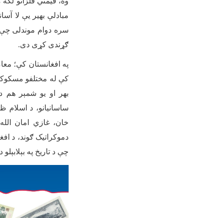
وه، قیمتي فلزاتو لکه 
مبادلې بهیر یې لا آسان
سره دوام موندلی چې 
ګړندی کړی دی
.
په افغانستان کې؛ معام
کې له مختلفو مسکوکات
بهر او یو شمېر هم د 
ساسانیانو، د اسلام ظه
خان، غازي امان الله
دموکراتیک ګوند، د اف
چې د تاریخ په بېلابېل