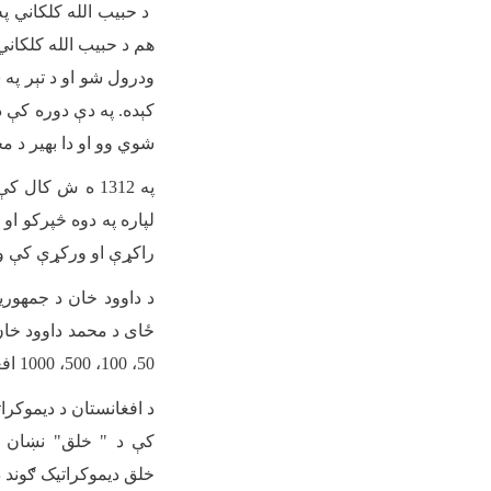
د حبیب الله کلکاني پ
هم د حبیب الله کلکاني
ودرول شو او د تېر په 
کېده. په دې دوره کې د
شوي وو او دا بهیر د م
راکړې او ورکړې کې 
50، 100، 500، 1000 افغانۍ بانکنوټونو ډیزاین واحد، خو په بېلابېلو رنګونو سره چاپ، خپاره او په ګردښت کې ؤ
د افغانستان د دیموکرا
خلق دیموکراتیک ګوند د