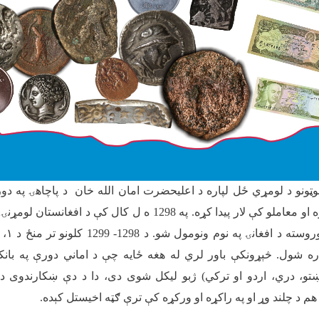
نوټونو د لومړي ځل لپاره د اعلیحضرت امان الله خان د پاچاهۍ په دو
څنګ په راکړه او ورکړه او معاملو کې لار پیدا کړه. په 1298 ه ل کال ک
غانۍ په نوم ونومول شو. د 1298- 1299 کلونو تر منځ د
۱
،
اره شول. څېړونکې باور لري له هغه ځایه چې د اماني دورې په بانکن
تو، دري، اردو او ترکي) ژبو لیکل شوی دی، دا د دې ښکارندوی دی 
 هم د چلند وړ او په راکړه او ورکړه کې ترې ګټه اخیستل کېده
.