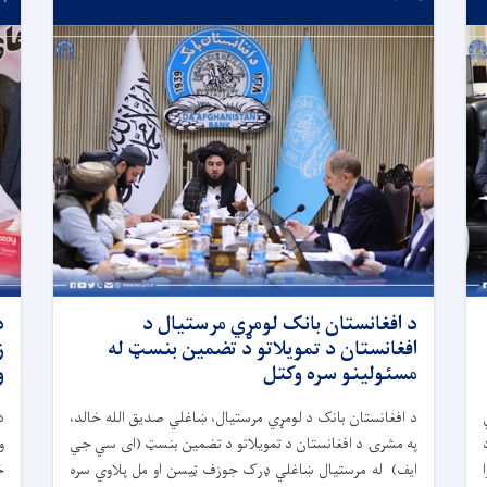
د افغانستان بانک لومړي مرستیال د
د
افغانستان د تمویلاتو د تضمین بنسټ له
ز
مسئولینو سره وکتل
و
د افغانستان بانک د لومړي مرستیال، ښاغلي صدیق الله خالد،
د
په مشرۍ د افغانستان د تمویلاتو د تضمین بنسټ (ای سي جي
و
ایف) له مرستیال ښاغلي ډرک جوزف ټیسن او مل پلاوي سره
خ