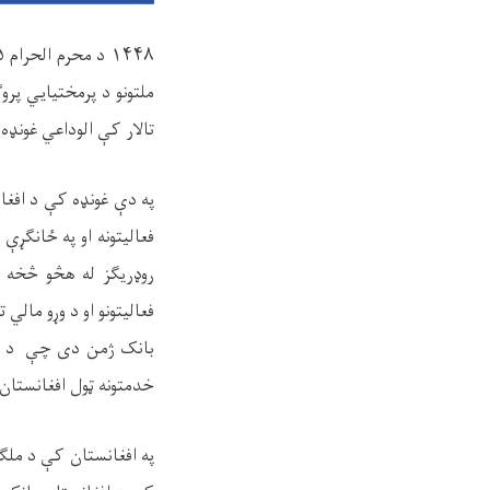
۱۴۴۸
ملتونو د پرمختیايي پرو
تالار کې الوداعي غونډه
په دې غونډه کې د افغا
فعالیتونه او په ځانګړې
روډریګز له هڅو څخه م
فعالیتونو او د وړو مالي
بانک ژمن دی چې د دې س
خدمتونه ټول افغانستان 
په افغانستان کې د ملګرو