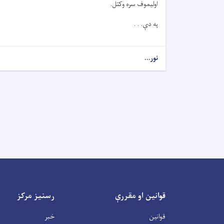
اولیموف سره وکتل.
په دې. . .
نور...
قوانین او مقررې
رسنیز مرکز
قوانین
خبر