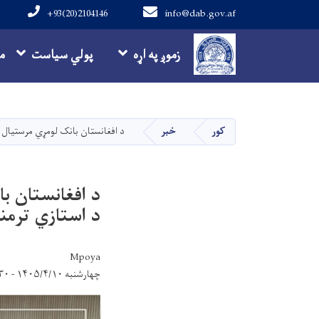
+93(20)2104146
info@dab.gov.af
Main navigation
زموږ په اړه
پولي سیاست
م
کور
خبر
د افغانستان بانک لومړي مرستیال او
د افغانستان با
د استازي ترمن
Mpoya
چهارشنبه ۱۴۰۵/۴/۱۰ - ۱۴:۳۰