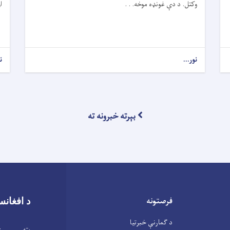
وکتل. د دې غونډه موخه. . .
ا
نور...
ن
بېرته خبرونه ته
فرصتونه
د افغانس
د ګمارنې خبرتیا
پته : ابن 