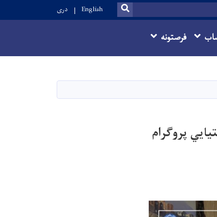
SEARCH
English
دری
اب
فرصتونه
یايي پروګرام