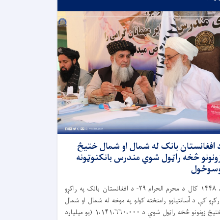
 افغانستان بانک له شمال او شمال ختیځ
ونونو څخه راټول شوي مندرس بانکنوټونه
سوځول
۱۴۴۸
کال د محرم الحرام
۲۹-
د افغانستان بانک په راکړو
رکړو کې د آسانتیاوو رامنځته کولو په موخه له شمال او شمال
تیځ زونونو څخه راټول شوي د
۱،۱۴۱،۶۶۰،۰۰۰ (
یو میلیارد