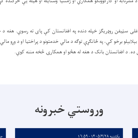
 مشرتابه او کارکوونکو همکاري او ژمنتیا وستایله او هیله یې څرګنده 
غلی سټیفن روډریګز خپله دنده په افغانستان کې پای ته رسوي. هغه د 
ېلابېلو برخو کې، په ځانګړې توګه د مالي خدمتونو د پراختیا او د وړو مالي 
ه. د افغانستان بانک د هغه له هڅو او همکارۍ څخه مننه کوي
.
وروستي خبرونه
یکشنبه ۱۴۰۵/۴/۲۸ - ۱۶:۵۹
چهارشن