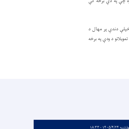
کړه چې په دې برخه کې
خپلې دندې پر مهال د
تمویلاتو د ودې په برخه
به ۱۴۰۵/۴/۲۴ - ۱۸:۳۳