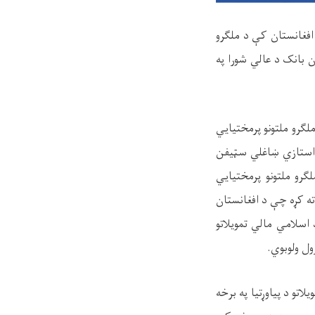
 په افغانستان کې د ملګرو
ن بانک د عالي شورا په
ګرو ملتونو پرمختیايي
ام استازي ښاغلي سټیفن
رو ملتونو پرمختیايي
اته کړه چې د افغانستان
اسلامي مالي تمویلاتو
ول ولوبوي
.
اتو د پياوړتیا په برخه