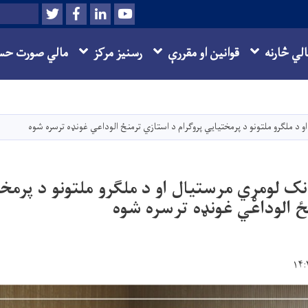
Twitter
Facebook
LinkedIn
Youtube
Search
الي څارنه
قوانین او مقررې
رسنیز مرکز
مالي صورت حس
اصلي
منځپانګه
دانګل
 د ملګرو ملتونو د پرمختیايي پروګرام د استازي ترمنځ الوداعي غونډه ترسره شوه
نک لومړي مرستیال او د ملګرو ملتونو د پرمخت
ځ الوداعي غونډه ترسره شوه