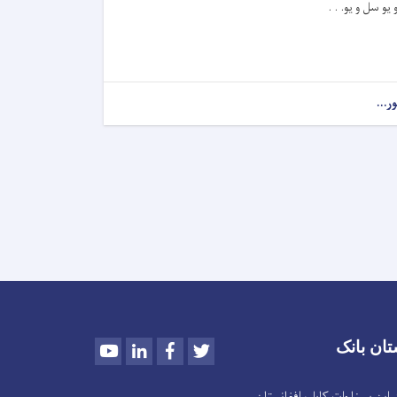
و یو سل و یو. . .
ور...
Youtube
LinkedIn
Facebook
Twitter
تان بانک
سینا واټ کابل، افغانستان