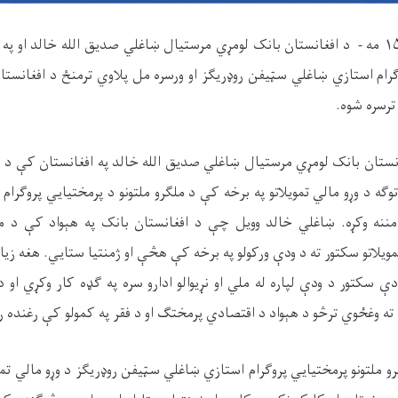
د محرم الحرام ۱۵ مه - د افغانستان بانک لومړي مرستیال ښاغلي صدیق الله خالد او
ګرام استازي ښاغلي سټیفن روډریګز او ورسره مل پلاوي ترمنځ د افغانستا
 ترسره شوه
.
نستان بانک لومړي مرستیال ښاغلي صدیق الله خالد په افغانستان کې د مل
 توګه د وړو مالي تمویلاتو په برخه کې د ملګرو ملتونو د پرمختیايي پروګر
ننه وکړه. ښاغلي خالد وویل چې د افغانستان بانک په هېواد کې د ملګ
 تمویلاتو سکتور ته د ودې ورکولو په برخه کې هڅې او ژمنتیا ستايي. هغه زی
کتور د ودې لپاره له ملي او نړیوالو ادارو سره په ګډه کار وکړي او د 
ته وغځوي ترڅو د هېواد د اقتصادي پرمختګ او د فقر په کمولو کې رغنده ر
 ملتونو پرمختیايي پروګرام استازي ښاغلي سټیفن روډریګز د وړو مالي تمویل