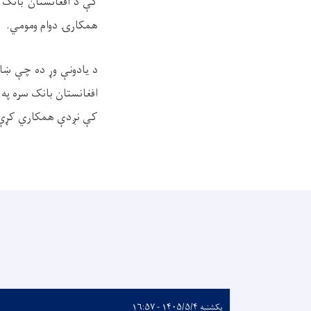
کې د افغانستان بانک د
همکارۍ دوام ومومي
.
د یادونې وړ ده چې ښا
افغانستان بانک سره په ب
کې نږدې همکاري کړې د
یکشنبه ۱۴۰۵/۵/۴ - ۱۶:۵۷