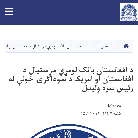
tion
اصلي
منځپانګه
دانګل
کور
خبر
د افغانستان بانک لومړي مرستیال د افغانستان او امری
د افغانستان بانک لومړي مرستیال د
افغانستان او امریکا د سوداګرۍ خونې له
رئیس سره ولیدل
Mpoya
شنبه ۱۴۰۴/۴/۷ - ۱۵:۲۱