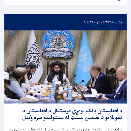
یکشنبه ۱۴۰۵/۴/۲۸ - ۱۶:۵۹
د افغانستان بانک لومړي مرستیال د افغانستان د
تمویلاتو د تضمین بنسټ له مسئولینو سره وکتل
د افغانستان بانک د لومړي مرستیال، ښاغلي صدیق الله خالد، په مشرۍ د