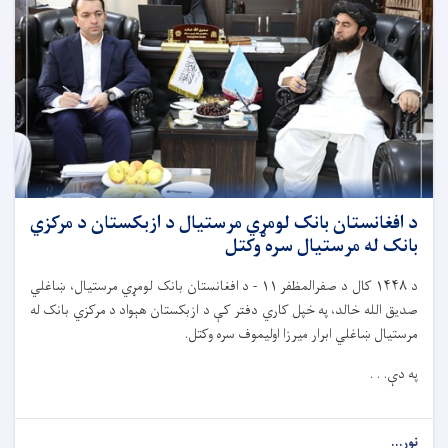
د افغانستان بانک لومړي مرستیال د ازبکستان د مرکزي
بانک له مرستیال سره وکتل
د
۱۴۴۸
کال د صفرالمظفر
۱۱ -
د افغانستان بانک لومړي مرستیال، ښاغلي
صدیق الله خالد، په خپل کاري دفتر کې د ازبکستان هېواد د مرکزي بانک له
مرستیال ښاغلي ابرار میرزا اولیموف سره وکتل.
په دې. . .
نور...