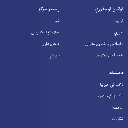
قوانین او مقررې
رسنیز مرکز
قوانین
خبر
مقررې
اطلاعاتو ته لاسرسی
د اسلامی بانکداری مقررې
عامه پوهاوۍ
متحدالمال مکتوبونه
خپرونې
فرصتونه
د ګمارنې خبرتیا
د کار زدکړې دوره
مناقصه
شکایات