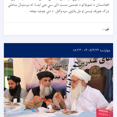
افغانستان د تمویلاتو د تضمین بنسټ (ای سي جي ایف) له مرستیال ښاغلي
ډرک جوزف ټیسن او مل پلاوي سره وکتل. د دې غونډه موخه. . .
نور...
چهارشنبه ۱۴۰۵/۴/۲۴ - ۱۸:۳۳