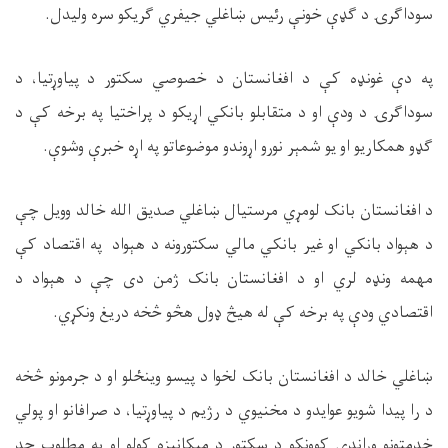
سوداګرۍ د ګډې خونې رئيس ښاغلي جیفري ګریکو سره ولیدل.
په دې غونډه کې د افغانستان د خصوصي سکتور د پیاوړتیا، د
سوداګرۍ د ودې او د متقابلو بانکي اړیکو د پراختیا په برخه کې د
ګډو همکاریو او یو شمېر نورو اړوندو موضوعاتو په اړه خبرې وشوې.
د افغانستان بانک لومړي مرستیال ښاغلي صدیق الله خالد وویل چې
د هېواد بانکي او غیر بانکي مالي سکتورونه د هېواد په اقتصاد کې
مهمه ونډه لري او د افغانستان بانک ژمن دی چې د هېواد د
اقتصادي ودې په برخه کې له هیڅ ډول هڅو څخه دریغ ونکړي.
ښاغلي خالد د افغانستان بانک لخوا د پیسو وینځلو او د جرمونو څخه
د را پیدا شویو عوایدو د مخنیوي د رژیم د پیاوړتیا، د صرافانو او پولي
خدمتونو وړاندې کوونکو د سکتور د میکانیزه کولو او په مطلوب حد