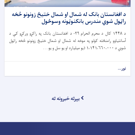
د افغانستان بانک له شمال او شمال ختیځ زونونو څخه
راټول شوي مندرس بانکنوټونه وسوځول
د
۱۴۴۸
کال د محرم الحرام
۲۹-
د افغانستان بانک په راکړو ورکړو کې د
آسانتیاوو رامنځته کولو په موخه له شمال او شمال ختیځ زونونو څخه راټول
شوي د
۱،۱۴۱،۶۶۰،۰۰۰ (
یو میلیارد او یو سل و یو. . .
نور...
بېرته خبرونه ته