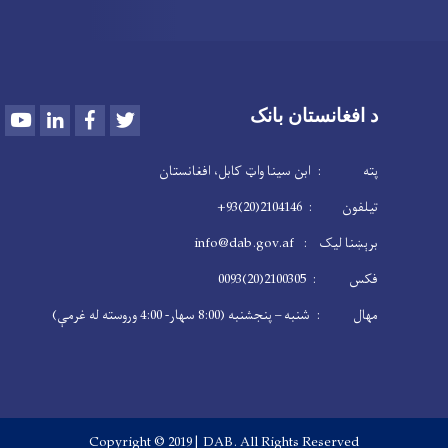
Youtube
LinkedIn
Facebook
Twitter
د افغانستان بانک
پته : ابن سینا واټ کابل، افغانستان
تیلفون : 2104146(20)93+
برېښنا لیک : info@dab.gov.af
فکس : 2100305(20)0093
مهال : شنبه – پنجشنبه (8:00 سهار- 4:00 وروسته له غرمې)
Copyright © 2019 | DAB. All Rights Reserved