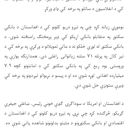
کې د انفلاسیون د ساتلو په برخه کې ډاډ ورکړ.
نوموړي زیاته کړه چې په تېرو دریو کلونو کې د افغانستان د بانکي
سکتور په متقابلو بانکي اړیکو کې ډېر پرمختګ رامنځته شوی، د
بانکي سکتور له لوري خلکو ته د مالي تمویلاتو د ورکړې په برخه کې د
تېر کال په پرتله
۷۱
سلنه زیاتوالۍ راغلی دی، همدارنګه یوازې په
وروستۍ یوه ربع کې په بانکي سکتور کې د امانتونو کچه
۷.۹
میلیارده افغانۍ لوړه شوې ده او د پیسو د نړیوالو لیږدونو په برخه کې
ډېرې ستونزې حل شوې دي.
د افغانستان او امریکا د سوداګرۍ ګډې خونې رئیس، ښاغلي جیفري
ګریکو، څرګنده کړه چې نړۍ په تېرو دریو کلونو کې د افغانستان د
اقتصادي او بانکي سکتورونو د مثبتو بدلونونو شاهده پاتې شوې ده.