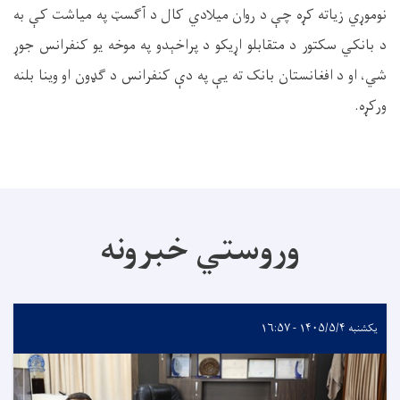
نوموړي زیاته کړه چې د روان میلادي کال د آګسټ په میاشت کې به
د بانکي سکتور د متقابلو اړیکو د پراخېدو په موخه یو کنفرانس جوړ
شي، او د افغانستان بانک ته یې په دې کنفرانس د ګډون او وینا بلنه
ورکړه.
وروستي خبرونه
یکشنبه ۱۴۰۵/۵/۴ - ۱۶:۵۷