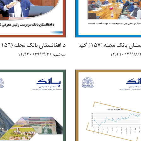
ان بانک مجله (۱۵۷) ګڼه
د افغانستان بانک مجله (۱۵۶) ګڼه
سه‌شنبه ۱۳۹۹/۴/۳۱ - ۱۲:۴۴