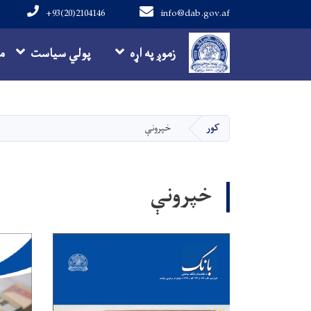
+93(20)2104146
info@dab.gov.af
Main navigation
زموږ په اړه
پولي سیاست
م
کور
خپرونې
خپرونې