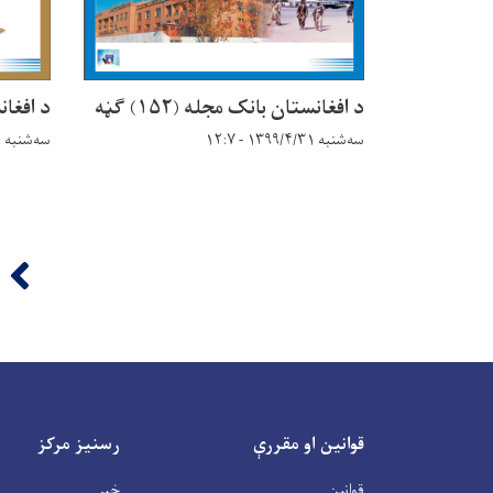
د افغانستان بانک مجله (۱۵۲) ګڼه
د افغانست
سه‌شنبه ۱۳۹۹/۴/۳۱ - ۱۲:۷
سه‌شنبه ۱۳۹۹/۴/۳۱ - ۱۲:۳
Pagination
‹‹
قوانین او مقررې
رسنیز مرکز
قوانین
خبر