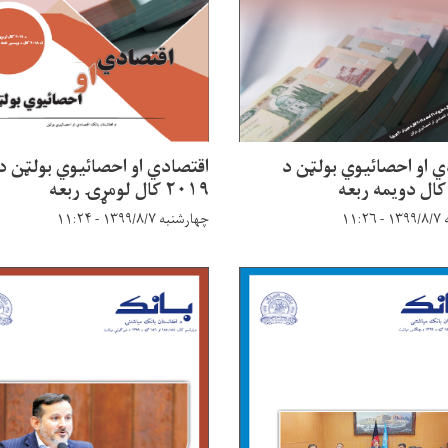
ي او احصائیوي بولټن د
اقتصادي او احصائیوي بولټن د
۲۰۱۹ کال لومړۍ ربعه
۱۱:
چهارشنبه ۱۳۹۹/۸/۷ - ۱۱:۲۴