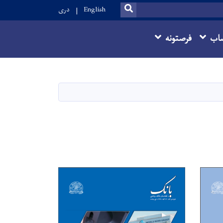
SEARCH
English
دری
اب
فرصتونه