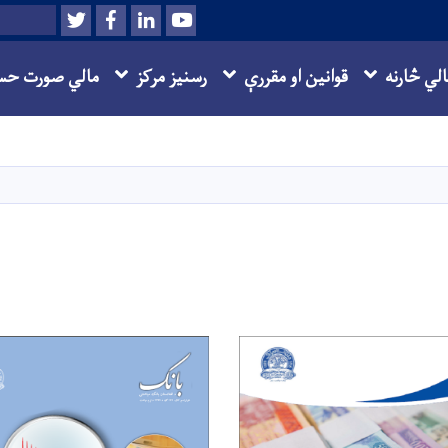
Twitter
Facebook
LinkedIn
Youtube
Search
الي څارنه
قوانین او مقررې
رسنیز مرکز
مالي صورت حس
اصلي
منځپانګه
دانګل