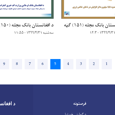
ان بانک مجله (۱۵۱) ګڼه
د افغانستان بانک مجله (۱۵۰) ګڼه
سه‌شنبه ۱۳۹۹/۴/۳۱ - ۱۱:۵۵
1
Page
2
Page
3
Page
4
Page
5
اوسنی
6
Page
7
Page
8
Page
9
age
پاڼه
فرصتونه
د افغانس
د ګمارنې خبرتیا