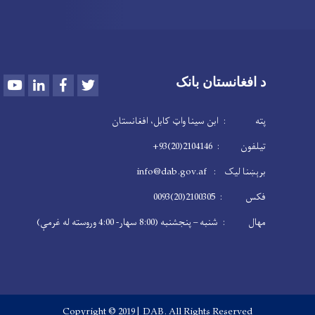
Youtube
LinkedIn
Facebook
Twitter
د افغانستان بانک
پته : ابن سینا واټ کابل، افغانستان
تیلفون : 2104146(20)93+
برېښنا لیک : info@dab.gov.af
فکس : 2100305(20)0093
مهال : شنبه – پنجشنبه (8:00 سهار- 4:00 وروسته له غرمې)
Copyright © 2019 | DAB. All Rights Reserved