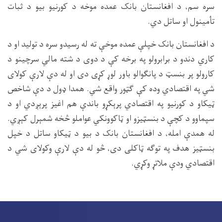
سره سم، د افغانستان بانک عمده موخه د کورنیو بیو د ثبات
تأمینول او ساتل دي.
د افغانستان بانک خپلې عمده موخې ته له رسیدو سره د تولید او د
کاري دندو د برابرولو په برخه کې د دوی د شته مالي سرچینو د
کارولو پر بنسټ د پانګوالو باور لوړ کړی دی او له دې لارې کولای
شي په اقتصادي وده کې ګټور واقع شي. همدا ډول د دې شاخص
ټیکاو د کورنیو په اقتصادي پرېکړو باندې هم اغیز پرېږدي او د
سپماوو د کچې د بنسټیزو او ټاکوونکي عواملو څخه شمېرل کېږي.
له همدې امله، د افغانستان بانک د بیو د ټیکاو ساتل د خپل
بنسټیز هدف په توګه ټاکلی دی، څو له دې لارې وکولای شي د
اقتصادي ودې ملاتړ وکړي.