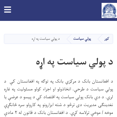
tion
اصلي
منځپانګه
دانګل
کور
پولي سیاست
د پولي سیاست په اړه
د پولي سیاست په اړه
د افغانستان بانک د مرکزي بانک په توګه په افغانستان کې د
پولي سیاست د طرحې، اتخاذولو او اجرا‌ء کولو مسئولیت په غاړه
لري. د دې بانک پولي سیاست په اقتصاد کې د پیسو د عرضې یا
نغدینګۍ مدیریت دی ترڅو د شته ابزارونو په کارولو سره ځانګړې
موخه / موخې ترلاسه کړي. د افغانستان بانک د قانون له ۲ مادې