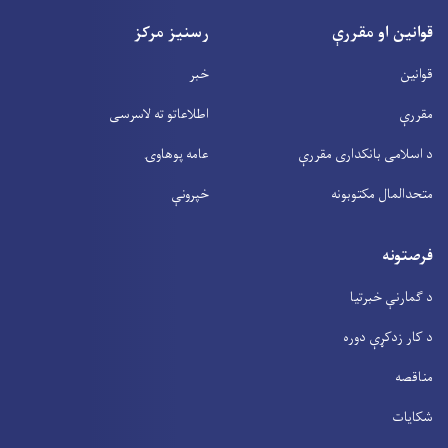
قوانین او مقررې
رسنیز مرکز
قوانین
خبر
مقررې
اطلاعاتو ته لاسرسی
د اسلامی بانکداری مقررې
عامه پوهاوۍ
متحدالمال مکتوبونه
خپرونې
فرصتونه
د ګمارنې خبرتیا
د کار زدکړې دوره
مناقصه
شکایات