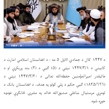
د
۱۴۴۷
کال د جمادي الاول
۵
مه - د افغانستان اسلامي امارت د
کابینې د
۱۴۴۷/۳/۱
نېټې د (
۵)
ګڼې د (
۲)
بند پرېکړې او د
عالیقدر امیرالمؤمنین حفظه‌الله تعالی د
۱۴۴۷/۳/۲۰
نېټې د
(
۱۸۲۵/۶۹۶)
ګڼې حکم د پلي کولو په هدف، د افغانستان بانک د
لومړي مرستیال ښاغلي صدیق‌الله خالد په مشرۍ ځانګړې غونډه
جوړه شوه
.