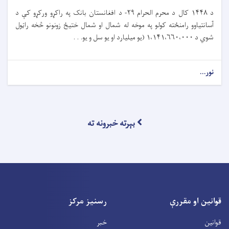
د
۱۴۴۸
کال د محرم الحرام
۲۹-
د افغانستان بانک په راکړو ورکړو کې د
آسانتیاوو رامنځته کولو په موخه له شمال او شمال ختیځ زونونو څخه راټول
شوي د
۱،۱۴۱،۶۶۰،۰۰۰ (
یو میلیارد او یو سل و یو. . .
نور...
بېرته خبرونه ته
قوانین او مقررې
رسنیز مرکز
قوانین
خبر