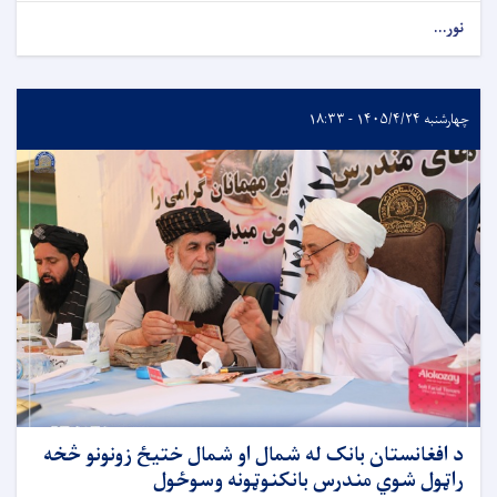
نور...
چهارشنبه ۱۴۰۵/۴/۲۴ - ۱۸:۳۳
د افغانستان بانک له شمال او شمال ختیځ زونونو څخه
راټول شوي مندرس بانکنوټونه وسوځول