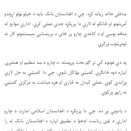
ښاغلي خالد زیاته کړه، چې د افغانستان بانک باید د خپلو ټولو اړوندو
آمریتونو او څانګو له لارې دا پرېکړه جدي عملي کړي، اداري موانع له
منځه یوسي او د کاغذي چارو پر ځای د برېښنایي سیستمونو کار ته
لومړیتوب ورکړي
.
په دې غونډه کې تر ګډ بحث وروسته، د چارو د ښه تنظیم او همغږۍ
لپاره دوه ځانګړې کمېټې وټاکل شوې، چې دا کمېټې به حل لارې
وړاندې کوي، عملي کېدل به څاري او هره میاشت به مرکزي کمېټې
ته راپور ورکوي
.
د یادونې وړ ده، چې دا پرېکړه د افغانستان اسلامي امارت د چارو
ادارې د لوی ریاست له‌خوا د تطبیق لپاره د افغانستان بانک ته را
استول شوې ده، او ټول وزارتونه او ادارې مکلف دي چې د ټاکل شوې