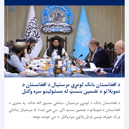
د افغانستان بانک لومړي مرستیال د افغانستان د
تمویلاتو د تضمین بنسټ له مسئولینو سره وکتل
د افغانستان بانک د لومړي مرستیال، ښاغلي صدیق الله خالد، په مشرۍ د
افغانستان د تمویلاتو د تضمین بنسټ (ای سي جي ایف) له مرستیال ښاغلي
ډرک جوزف ټیسن او مل پلاوي سره وکتل. د دې غونډه موخه. . .