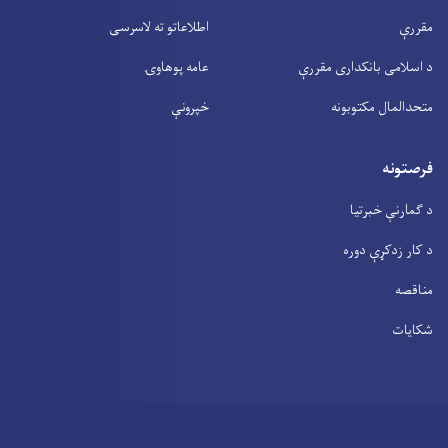
مقررې
اطلاعاتو ته لاسرسی
د اسلامی بانکداری مقررې
عامه پوهاوۍ
متحدالمال مکتوبونه
خپرونې
فرصتونه
د ګمارنې خبرتیا
د کار زدکړې دوره
مناقصه
شکایات