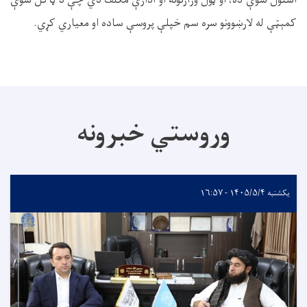
کمېټې له لارښوونو سره سم خپلې پروسې ساده او معیاري کړي
.
وروستي خبرونه
یکشنبه ۱۴۰۵/۵/۴ - ۱۶:۵۷