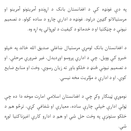
په دې غونډه کې د افغانستان بانک د اړوندو آمریتونو آمرینو او
مرستیالانو ګډون درلود. غونډه د اداري چارو د ساده کولو، د تصمیم
نیونې د چټکتیا او د خدماتو د کیفیت د لوړوالي په اړه وه
.
د افغانستان بانک لومړي مرستیال ښاغلي صدیق الله خالد په خپلو
خبرو کې وویل، چې د اداري پروسو اوږدیدل، غیر ضروري مرحلې، او
د تصمیم نیونې ځنډ د خلکو باور ته زیان رسوي، وخت او منابع ضایع
کوي، او د ادارې د مؤثریت مخه نیسي
.
نوموړي ټینګار وکړ چې د افغانستان اسلامي امارت موخه دا ده چې
ټولې ادارې خپلې چارې ساده، معیاري او شفافې کړي، ترڅو هم د
خلکو ستونزې په وخت حل شي او هم د ادارو کاري اغېزناکتیا لوړه
شي
.