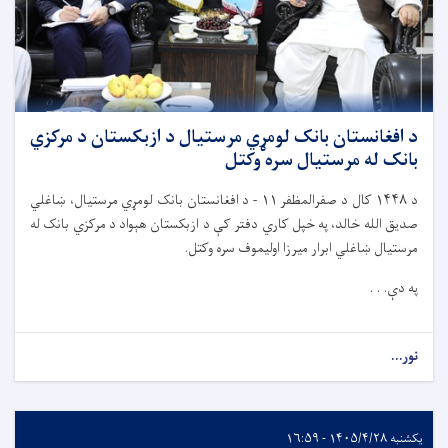
د افغانستان بانک لومړي مرستیال د ازبکستان د مرکزي
بانک له مرستیال سره وکتل
د
۱۴۴۸
کال د صفرالمظفر
۱۱ -
د افغانستان بانک لومړي مرستیال، ښاغلي
صدیق الله خالد، په خپل کاري دفتر کې د ازبکستان هېواد د مرکزي بانک له
مرستیال ښاغلي ابرار میرزا اولیموف سره وکتل.
په دې. . .
نور...
یکشنبه ۱۴۰۵/۴/۲۸ - ۱۶:۵۹