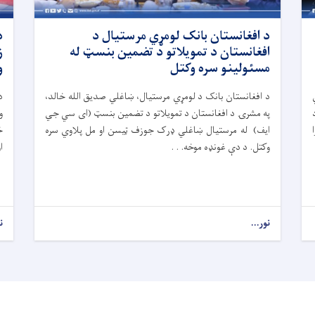
د افغانستان بانک لومړي مرستیال د
د
افغانستان د تمویلاتو د تضمین بنسټ له
ز
مسئولینو سره وکتل
و
د افغانستان بانک د لومړي مرستیال، ښاغلي صدیق الله خالد،
د
په مشرۍ د افغانستان د تمویلاتو د تضمین بنسټ (ای سي جي
و
ایف) له مرستیال ښاغلي ډرک جوزف ټیسن او مل پلاوي سره
خ
وکتل. د دې غونډه موخه. . .
ا
نور...
ن