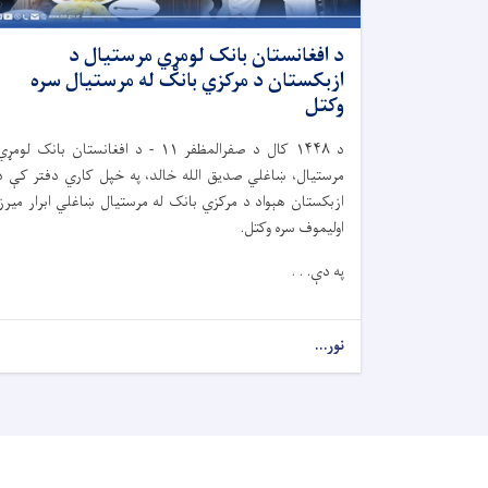
د افغانستان بانک لومړي مرستیال د
ازبکستان د مرکزي بانک له مرستیال سره
وکتل
د
۱۴۴۸
کال د صفرالمظفر
۱۱ -
د افغانستان بانک لومړي
مرستیال، ښاغلي صدیق الله خالد، په خپل کاري دفتر کې د
ازبکستان هېواد د مرکزي بانک له مرستیال ښاغلي ابرار میرزا
اولیموف سره وکتل.
په دې. . .
نور...