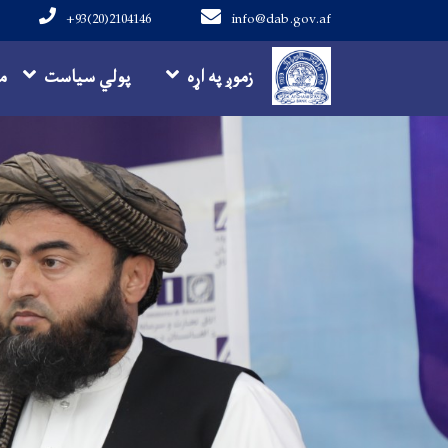
+93(20)2104146
info@dab.gov.af
Main navigation
زموږ په اړه
پولي سیاست
م