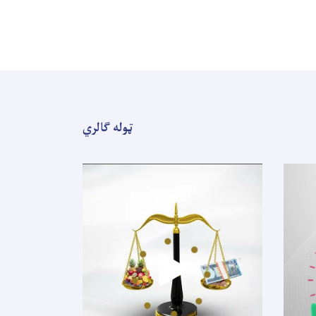
ټوله ګالري