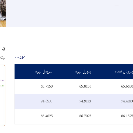
د 
نور...
نېټه: چه
پېرودل نغده
پلورل لېږد
پیرودل لېږد
65.7150
65.8150
65.6650
74.6533
74.9133
74.4833
86.4025
86.7025
86.1525