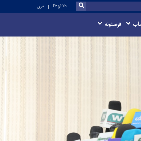
SEARCH
English
دری
اب
فرصتونه