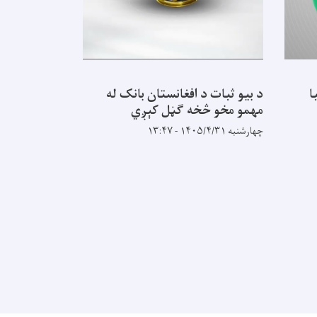
ا
د بیو ثبات د افغانستان بانک له
تاسې په بانکو
مهمو مخو څخه ګڼل کېږي
ايښودلو او د
خدمتونو په ک
چهارشنبه ۱۴۰۵/۴/۳۱ - ۱۳:۴۷
اقتصاد په ښه
لوبوئ.
شنبه ۱۴۰۵/۴/۲۷ - ۱۲:۲۵