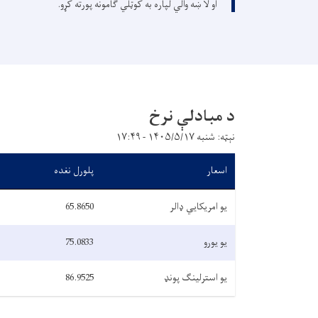
او لا ښه والي لپاره به کوټلي ګامونه پورته کړو.
د مبادلې نرخ
نېټه: شنبه ۱۴۰۵/۵/۱۷ - ۱۷:۴۹
اسعار
پلورل نغده
یو امریکایي ډالر
65.8650
یو یورو
75.0833
یو استرلینګ پونډ
86.9525