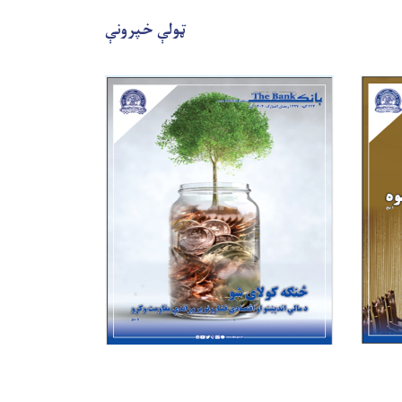
ټولې خپرونې