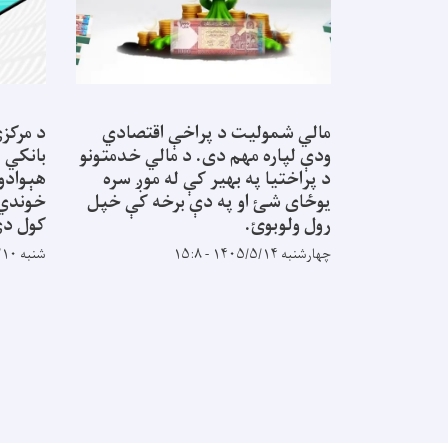
مالي شمولیت د پراخې اقتصادي
د مرکزي
ودې لپاره مهم دی. د مالي خدمتونو
بانکي ا
د پراختیا په بهیر کې له موږ سره
هېوادوا
یوځای شئ او په دې برخه کې خپل
خوندي ا
رول ولوبوئ.
کول دي
چهارشنبه ۱۴۰۵/۵/۱۴ - ۱۵:۸
شنبه ۱۴۰۵/۵/۱۰ - ۱۴:۳۵