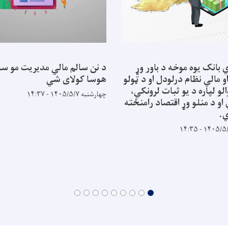
 بانک یوه موخه د باور وړ
د نن سالم مالي مدیریت مو سب
و مالي نظام درلودل او د ټولو
هوسا کولای شي
لو لپاره د یو ثبات لرونکي،
چهارشنبه ۱۴۰۵/۵/۷ - ۱۴:۳۷
و د منلو وړ اقتصاد رامنځته
.