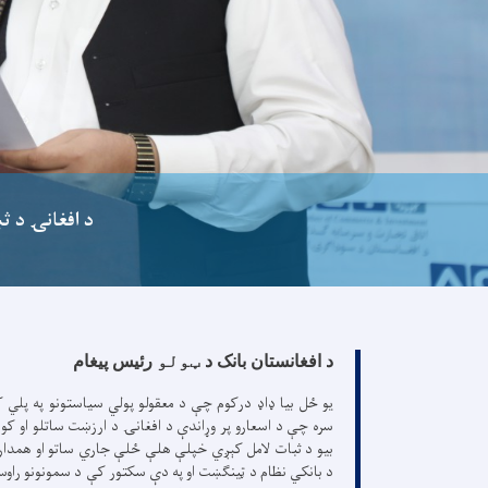
د افغانۍ د ث
د افغانستان بانک د
ټولو
رئیس پیغام
یو ځل بیا ډاډ درکوم چې د معقولو پولي سیاستونو په پلي ک
سره چې د اسعارو پر وړاندې د افغانۍ د ارزښت ساتلو او کور
بیو د ثبات لامل کېږي خپلې هلې ځلې جاري ساتو او همدار
د بانکي نظام د ټینګښت او په دې سکتور کې د سمونونو راوس