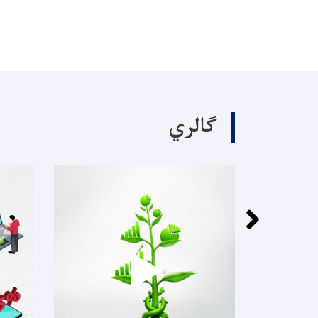
ګالري