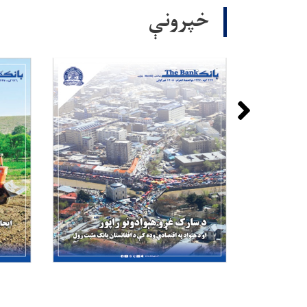
خپرونې