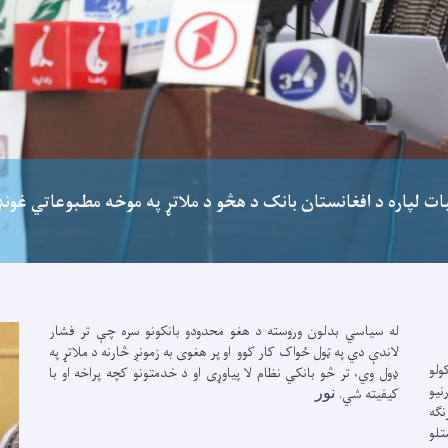
بات لپاره د افغانستان بانک د هڅو د ملاتړ په موخه مطبوعاتي غون
له سیاسي بدلون وروسته د هغو محدودو بانکونو سره چې تر فشار
لاندې دي په ټول ځواک کار کوو او پر هغوی به زمونږ څارنه د ملاتړ په
ولو
ډول وي، تر څو بانکي نظام لا پیاوړی او د خدمتونو کچه پراخه او با
نیو
کیفیته شي.
نور
نګه
تلو