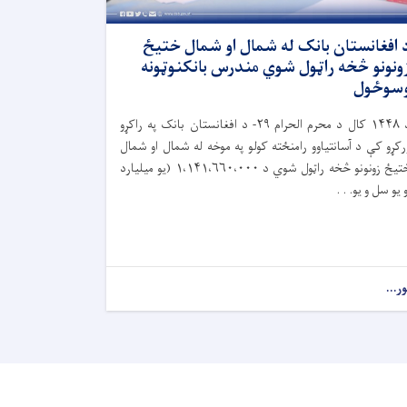
 افغانستان بانک له شمال او شمال ختیځ
ونونو څخه راټول شوي مندرس بانکنوټونه
سوځول
۱۴۴۸
کال د محرم الحرام
۲۹-
د افغانستان بانک په راکړو
رکړو کې د آسانتیاوو رامنځته کولو په موخه له شمال او شمال
تیځ زونونو څخه راټول شوي د
۱،۱۴۱،۶۶۰،۰۰۰ (
یو میلیارد
و یو سل و یو. . .
ور...