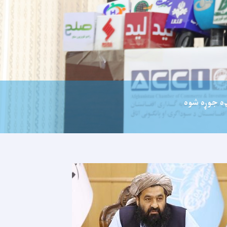
ډه جوړه شوه