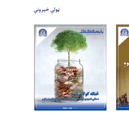
ټولې خپرونې