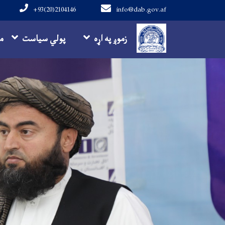
+93(20)2104146
info@dab.gov.af
Main navigation
زموږ په اړه
پولي سیاست
م