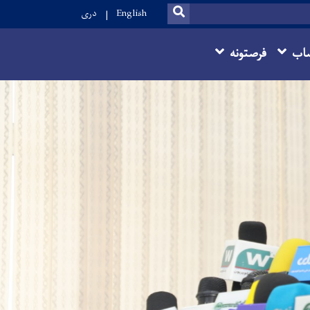
SEARCH
English
دری
اب
فرصتونه