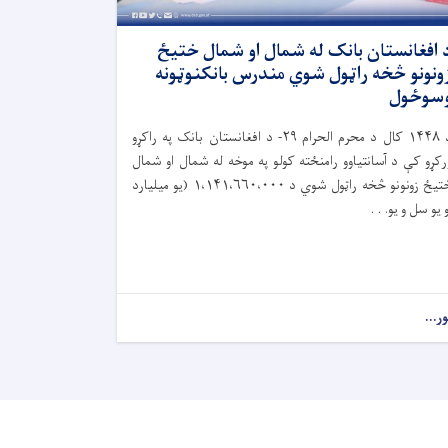
 افغانستان بانک له شمال او شمال ختیځ
ونونو څخه راټول شوي مندرس بانکنوټونه
سوځول
۱۴۴۸
کال د محرم الحرام
۲۹-
د افغانستان بانک په راکړو
رکړو کې د آسانتیاوو رامنځته کولو په موخه له شمال او شمال
تیځ زونونو څخه راټول شوي د
۱،۱۴۱،۶۶۰،۰۰۰ (
یو میلیارد
و یو سل و یو. . .
ور...