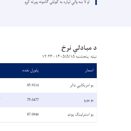
او لا ښه والي لپاره به کوټلي ګامونه پورته کړو.
د مبادلې نرخ
نېټه: پنجشنبه ۱۴۰۵/۵/۱۵ - ۱۲:۲۳
اسعار
پلورل نغده
یو امریکایي ډالر
65.9114
یو یورو
75.0477
یو استرلینګ پونډ
87.0946