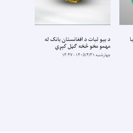
ا
د بیو ثبات د افغانستان بانک له
تاسې په بانکو
مهمو مخو څخه ګڼل کېږي
ايښودلو او د
خدمتونو په ک
چهارشنبه ۱۴۰۵/۴/۳۱ - ۱۳:۴۷
اقتصاد په ښه
لوبوئ.
شنبه ۱۴۰۵/۴/۲۷ - ۱۲:۲۵