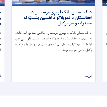
د افغانستان بانک لومړي مرستیال د
د
افغانستان د تمویلاتو د تضمین بنسټ له
ز
مسئولینو سره وکتل
و
د افغانستان بانک د لومړي مرستیال، ښاغلي صدیق الله خالد،
د
په مشرۍ د افغانستان د تمویلاتو د تضمین بنسټ (ای سي جي
و
ایف) له مرستیال ښاغلي ډرک جوزف ټیسن او مل پلاوي سره
خ
وکتل. د دې غونډه موخه. . .
ا
نور...
ن