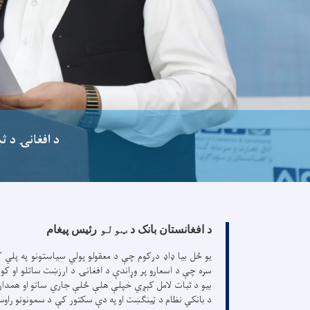
د افغانۍ د ث
د افغانستان بانک د
ټولو
رئیس پیغام
یو ځل بیا ډاډ درکوم چې د معقولو پولي سیاستونو په پلي ک
سره چې د اسعارو پر وړاندې د افغانۍ د ارزښت ساتلو او کور
بیو د ثبات لامل کېږي خپلې هلې ځلې جاري ساتو او همدار
د بانکي نظام د ټینګښت او په دې سکتور کې د سمونونو راوس