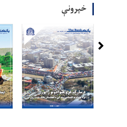
خپرونې