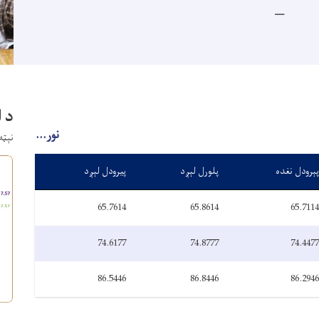
د 
نور...
نېټه: چه
پېرودل نغده
پلورل لېږد
پیرودل لېږد
65.7614
65.8614
65.7114
74.6177
74.8777
74.4477
86.5446
86.8446
86.2946