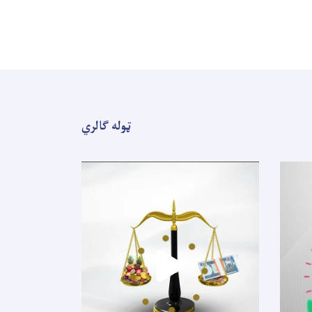
ټوله ګالري