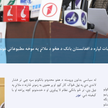
بات لپاره د افغانستان بانک د هڅو د ملاتړ په موخه مطبوعاتي غون
له سیاسي بدلون وروسته د هغو محدودو بانکونو سره چې تر فشار
لاندې دي په ټول ځواک کار کوو او پر هغوی به زمونږ څارنه د ملاتړ په
ولو
ډول وي، تر څو بانکي نظام لا پیاوړی او د خدمتونو کچه پراخه او با
نیو
کیفیته شي.
نور
نګه
تلو