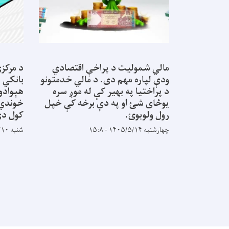
مالي شمولیت د پراخې اقتصادي
د مرکزي
ودې لپاره مهم دی. د مالي خدمتونو
بانکي ا
د پراختیا په بهیر کې له موږ سره
هېوادوا
یوځای شئ او په دې برخه کې خپل
خوندي ا
رول ولوبوئ.
کول دي
چهارشنبه ۱۴۰۵/۵/۱۴ - ۱۵:۸
شنبه ۱۴۰۵/۵/۱۰ - ۱۴:۳۵