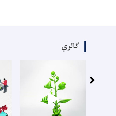
ګالري