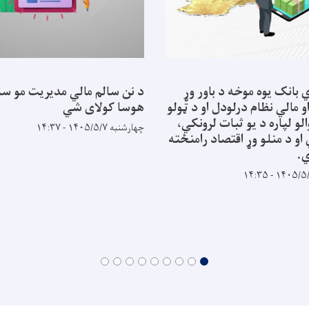
 بانک یوه موخه د باور وړ
د نن سالم مالي مدیریت مو سب
و مالي نظام درلودل او د ټولو
هوسا کولای شي
لو لپاره د یو ثبات لرونکي،
چهارشنبه ۱۴۰۵/۵/۷ - ۱۴:۳۷
و د منلو وړ اقتصاد رامنځته
.