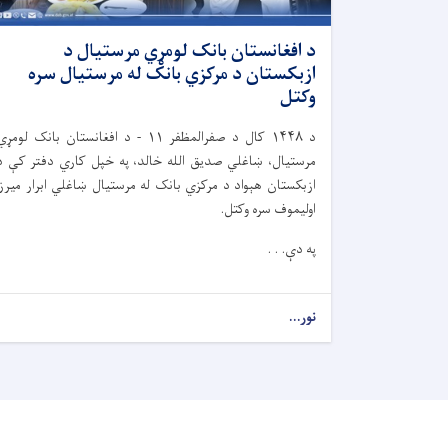
د افغانستان بانک لومړي مرستیال د
ازبکستان د مرکزي بانک له مرستیال سره
وکتل
د
۱۴۴۸
کال د صفرالمظفر
۱۱ -
د افغانستان بانک لومړي
مرستیال، ښاغلي صدیق الله خالد، په خپل کاري دفتر کې د
ازبکستان هېواد د مرکزي بانک له مرستیال ښاغلي ابرار میرزا
اولیموف سره وکتل.
په دې. . .
نور...