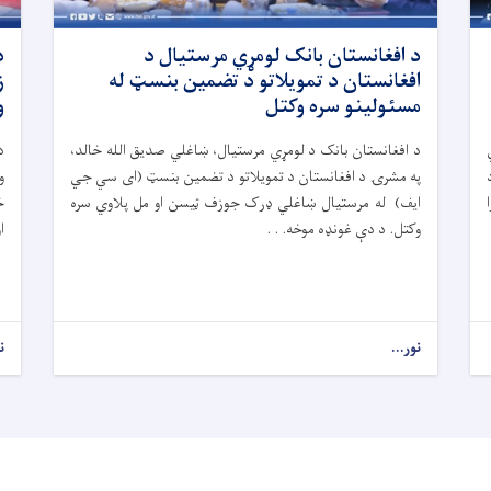
د افغانستان بانک لومړي مرستیال د
د
افغانستان د تمویلاتو د تضمین بنسټ له
ز
مسئولینو سره وکتل
و
د افغانستان بانک د لومړي مرستیال، ښاغلي صدیق الله خالد،
د
په مشرۍ د افغانستان د تمویلاتو د تضمین بنسټ (ای سي جي
و
ایف) له مرستیال ښاغلي ډرک جوزف ټیسن او مل پلاوي سره
خ
وکتل. د دې غونډه موخه. . .
ا
نور...
ن