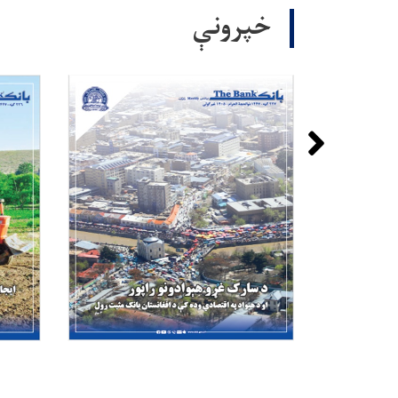
خپرونې