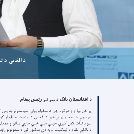
د افغانۍ د ث
د افغانستان بانک د
ټولو
رئیس پیغام
یو ځل بیا ډاډ درکوم چې د معقولو پولي سیاستونو په پلي ک
سره چې د اسعارو پر وړاندې د افغانۍ د ارزښت ساتلو او کور
بیو د ثبات لامل کېږي خپلې هلې ځلې جاري ساتو او همدار
د بانکي نظام د ټینګښت او په دې سکتور کې د سمونونو راوس