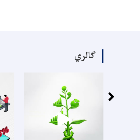
ګالري