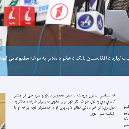
بات لپاره د افغانستان بانک د هڅو د ملاتړ په موخه مطبوعاتي غون
له سیاسي بدلون وروسته د هغو محدودو بانکونو سره چې تر فشار
لاندې دي په ټول ځواک کار کوو او پر هغوی به زمونږ څارنه د ملاتړ په
ولو
ډول وي، تر څو بانکي نظام لا پیاوړی او د خدمتونو کچه پراخه او با
نیو
کیفیته شي.
نور
نګه
تلو