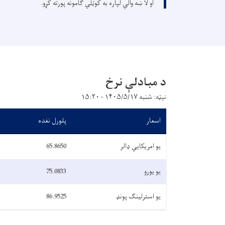
او لا ښه والي لپاره به کوټلي ګامونه پورته کړو.
د مبادلې نرخ
نېټه: شنبه ۱۴۰۵/۵/۱۷ - ۱۵:۲۰
اسعار
پلورل نغده
یو امریکایي ډالر
65.8650
یو یورو
75.0833
یو استرلینګ پونډ
86.9525