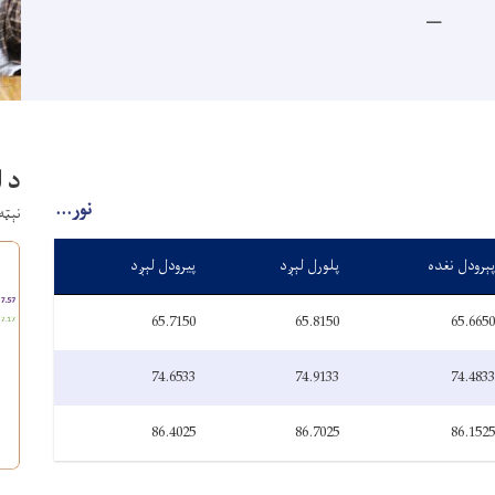
د 
نور...
نېټه: چه
پېرودل نغده
پلورل لېږد
پیرودل لېږد
65.7150
65.8150
65.6650
74.6533
74.9133
74.4833
86.4025
86.7025
86.1525