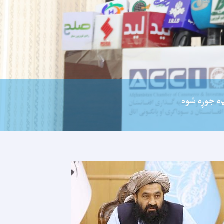
ډه جوړه شوه