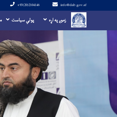
+93(20)2104146
info@dab.gov.af
Main navigation
زموږ په اړه
پولي سیاست
م