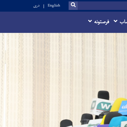
SEARCH
English
دری
اب
فرصتونه