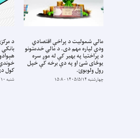
مالي شمولیت د پراخې اقتصادي
د مرکزي
ودې لپاره مهم دی. د مالي خدمتونو
بانکي ا
د پراختیا په بهیر کې له موږ سره
هېوادوا
یوځای شئ او په دې برخه کې خپل
خوندي ا
رول ولوبوئ.
کول دي
چهارشنبه ۱۴۰۵/۵/۱۴ - ۱۵:۸
شنبه ۱۴۰۵/۵/۱۰ - ۱۴:۳۵