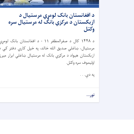
د افغانستان بانک لومړي مرستیال د
ازبکستان د مرکزي بانک له مرستیال سره
وکتل
د
۱۴۴۸
کال د صفرالمظفر
۱۱ -
د افغانستان بانک لومړي
مرستیال، ښاغلي صدیق الله خالد، په خپل کاري دفتر کې د
ازبکستان هېواد د مرکزي بانک له مرستیال ښاغلي ابرار میرزا
اولیموف سره وکتل.
په دې. . .
نور...