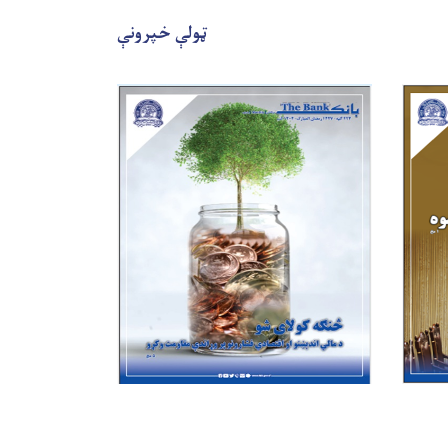
ټولې خپرونې