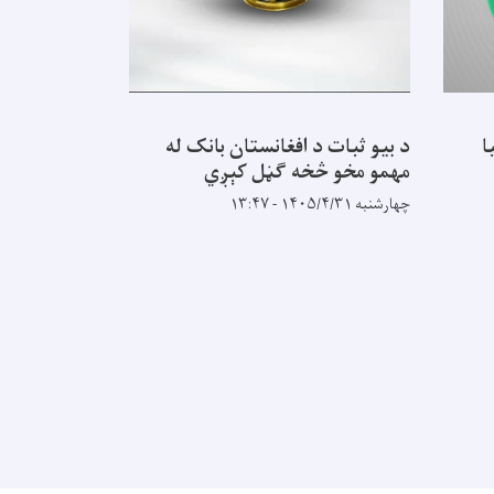
ا
د بیو ثبات د افغانستان بانک له
تاسې په بانکو
مهمو مخو څخه ګڼل کېږي
ايښودلو او د
خدمتونو په ک
چهارشنبه ۱۴۰۵/۴/۳۱ - ۱۳:۴۷
اقتصاد په ښه
لوبوئ.
شنبه ۱۴۰۵/۴/۲۷ - ۱۲:۲۵