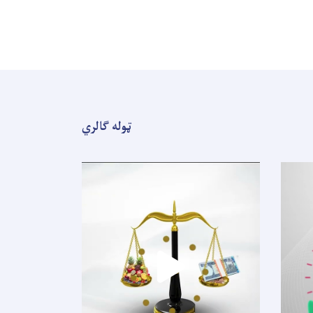
ټوله ګالري