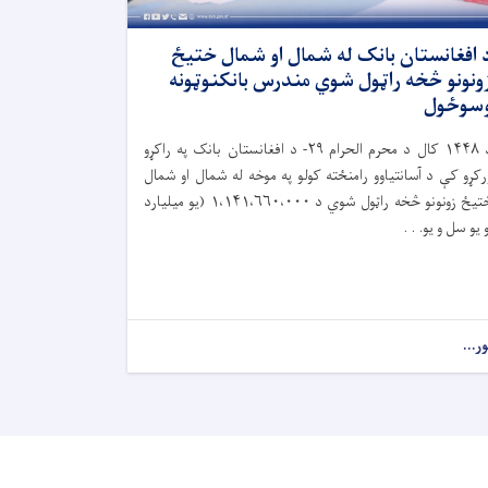
 افغانستان بانک له شمال او شمال ختیځ
ونونو څخه راټول شوي مندرس بانکنوټونه
سوځول
۱۴۴۸
کال د محرم الحرام
۲۹-
د افغانستان بانک په راکړو
رکړو کې د آسانتیاوو رامنځته کولو په موخه له شمال او شمال
تیځ زونونو څخه راټول شوي د
۱،۱۴۱،۶۶۰،۰۰۰ (
یو میلیارد
و یو سل و یو. . .
ور...