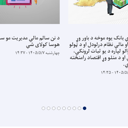
 بانک یوه موخه د باور وړ
د نن سالم مالي مدیریت مو سب
و مالي نظام درلودل او د ټولو
هوسا کولای شي
لو لپاره د یو ثبات لرونکي،
چهارشنبه ۱۴۰۵/۵/۷ - ۱۴:۳۷
و د منلو وړ اقتصاد رامنځته
.