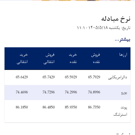
نرخ مبادله
تاریخ: یکشنبه ۱۴۰۵/۵/۱۸ - ۱۱:۱
بیشتر...
ارزها
فروش
خرید
فروش
خرید
نقده
نقده
انتقالی
انتقالی
دالرامریکایی
65.7929
65.5929
65.7429
65.6429
یورو
74.8996
74.2996
74.7296
74.4696
پوند
86.7350
85.9350
86.4850
86.1850
استرلنگ