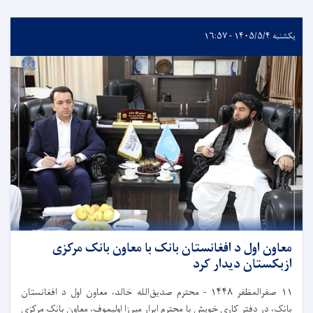
یکشنبه ۱۴۰۵/۵/۴ - ۱۶:۵۷
معاون اول د افغانستان بانک با معاون بانک مرکزی
ازبکستان دیدار کرد
۱۱
صفرالمظفر
۱۴۴۸
-
محترم صدیق‌الله خالد، معاون اول د افغانستان
بانک، در دفتر کاری خویش با محترم ابرار میرزا اولیموف، معاون بانک مرکزی