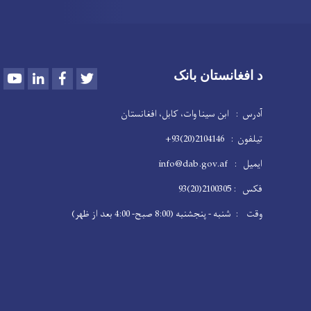
Youtube
LinkedIn
Facebook
Twitter
د افغانستان بانک
آدرس : ابن سینا وات، کابل، افغانستان
تیلفون : 2104146(20)93+
ایمیل : info@dab.gov.af
فکس : 2100305(20)93
وقت : شنبه - پنجشنبه (8:00 صبح- 4:00 بعد از ظهر)