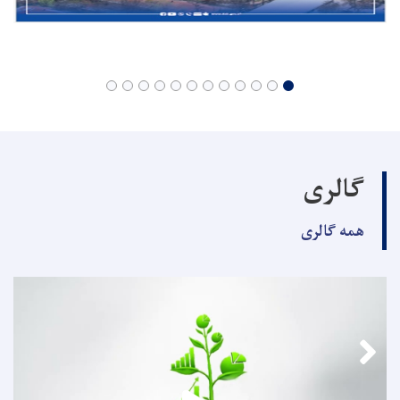
گالری
همه گالری