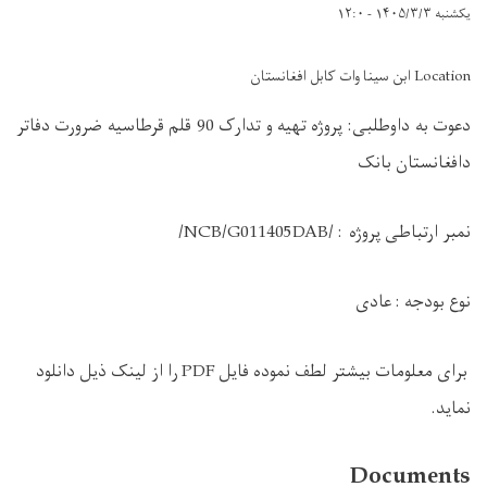
یکشنبه ۱۴۰۵/۳/۳ - ۱۲:۰
Location ابن سینا وات کابل افغانستان
دعوت به دا
و
طلبی: پروژه
تهیه و تدارک 90 قلم قرطاسیه ضرورت دفاتر
دافغانستان بانک
نمبر ارتباطی پروژه
:
DAB/
1405
/NCB/G01
نوع بودجه :
عادی
برای معلومات بیشتر لطف نموده فایل
PDF
را از لینک ذیل دانلود
نماید.
Documents