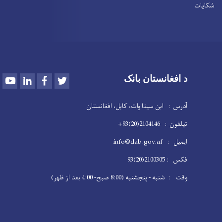
شکایات
Youtube
LinkedIn
Facebook
Twitter
د افغانستان بانک
آدرس : ابن سینا وات، کابل، افغانستان
تیلفون : 2104146(20)93+
ایمیل : info@dab.gov.af
فکس : 2100305(20)93
وقت : شنبه - پنجشنبه (8:00 صبح- 4:00 بعد از ظهر)