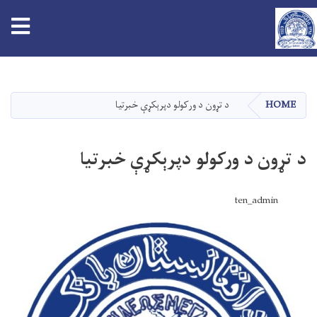
tion
Skip
to
main
HOME
د تړون د ورکولو دپرېکړې خبرتیا
content
د تړون د ورکولو دپرېکړې خبرتیا
ten_admin