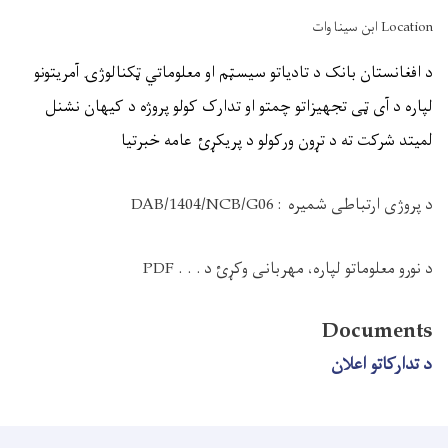
Location ابن سینا وات
د افغانستان بانک د تادیاتو سیسټم او معلوماتي ټکنالوژۍ آمریتونو
لپاره د آی ټی تجهیزاتو چمتو او تدارک کولو پروژه د کیهان نشنل
لمیتد شرکت ته د تړون ورکولو د پریکړئ
عامه
خبرتیا
د پروژی ارتباطی شمیره
:
DAB/1404/NCB/G06
د نورو معلوماتو لپاره، مهربانی وکړئ د
PDF . . .
Documents
د تدارکاتو اعلان