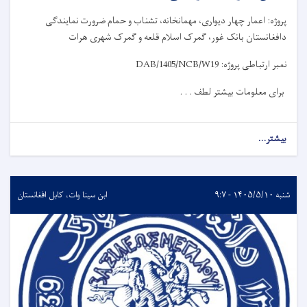
پروژه: اعمار چهار دیواری، مهمانخانه، تشناب و حمام ضرورت نمایندگی
دافغانستان بانک غور، گمرک اسلام قلعه و گمرک شهری هرات
نمبر ارتباطی پروژه:
DAB/1405/NCB/W19
برای معلومات بیشتر لطف . . .
بیشتر...
شنبه ۱۴۰۵/۵/۱۰ - ۹:۷
ابن سینا وات، کابل افغانستان