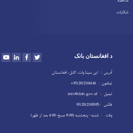
مناقصه
شکایات
Youtube
LinkedIn
Facebook
Twitter
د افغانستان بانک
آدرس : ابن سینا وات، کابل، افغانستان
تیلفون : 2104146(20)93+
ایمیل : info@dab.gov.af
فکس : 2100305(20)93
وقت : شنبه - پنجشنبه (8:00 صبح- 4:00 بعد از ظهر)