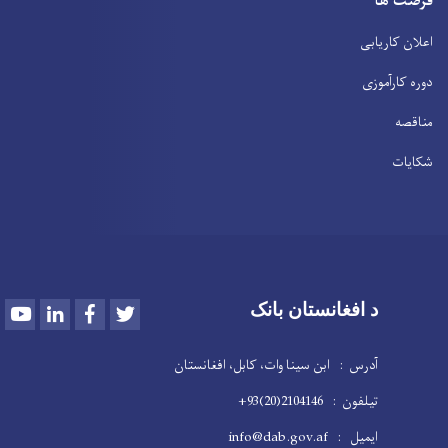
فرصت ها
اعلان کاریابی
دوره کارآموزی
مناقصه
شکایات
Youtube
LinkedIn
Facebook
Twitter
د افغانستان بانک
آدرس : ابن سینا وات، کابل، افغانستان
تیلفون : 2104146(20)93+
ایمیل : info@dab.gov.af