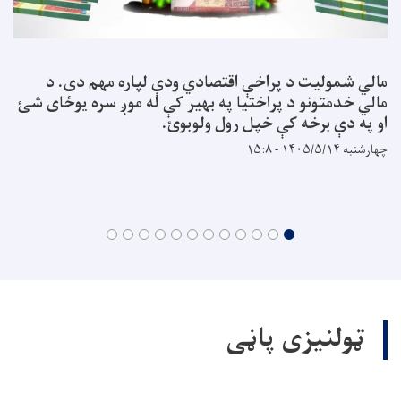
مالي شمولیت د پراخې اقتصادي ودې لپاره مهم دی. د
مالي خدمتونو د پراختیا په بهیر کې له موږ سره یوځای شئ
او په دې برخه کې خپل رول ولوبوئ.
چهارشنبه ۱۴۰۵/۵/۱۴ - ۱۵:۸
ټولنیزی پاڼی