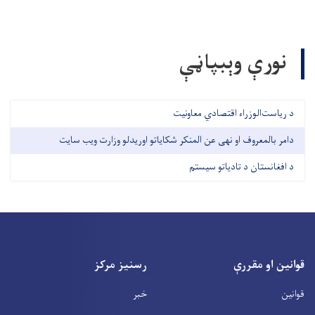
نورې وېبپاڼې
د ریاست‌الوزراء اقتصادي معاونیت
دامر بالمعروف او نهی عن المنکر شکایاتو اوریدلو وزارت ویب سایت
د افغانستان د تادیاتو سیستم
قوانین او مقررې
رسنیز مرکز
قوانین
خبر