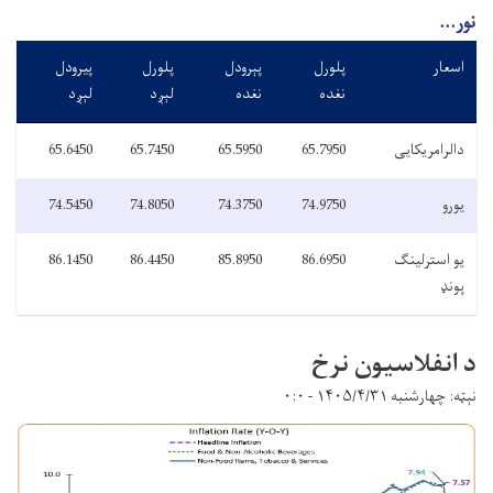
نور...
اسعار
پلورل
پېرودل
پلورل
پیرودل
نغده
نغده
لېږد
لېږد
دالرامریکایی
65.7950
65.5950
65.7450
65.6450
یورو
74.9750
74.3750
74.8050
74.5450
یو استرلینګ
86.6950
85.8950
86.4450
86.1450
پونډ
د انفلاسیون نرخ
نېټه: چهارشنبه ۱۴۰۵/۴/۳۱ - ۰:۰