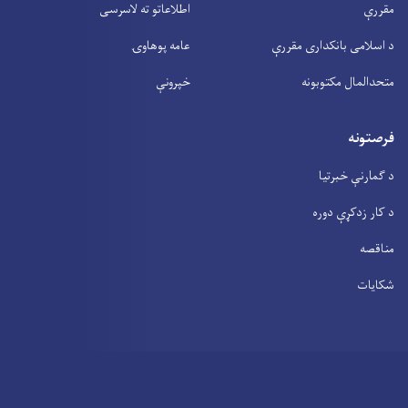
مقررې
اطلاعاتو ته لاسرسی
د اسلامی بانکداری مقررې
عامه پوهاوۍ
متحدالمال مکتوبونه
خپرونې
فرصتونه
د ګمارنې خبرتیا
د کار زدکړې دوره
مناقصه
شکایات