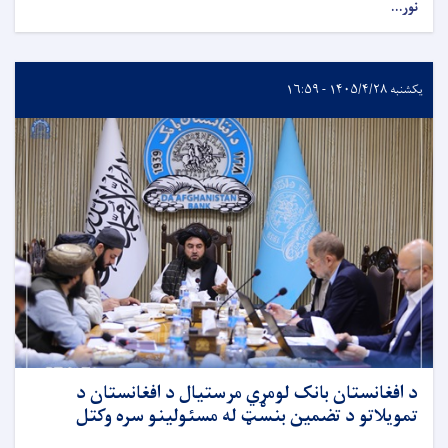
نور...
یکشنبه ۱۴۰۵/۴/۲۸ - ۱۶:۵۹
د افغانستان بانک لومړي مرستیال د افغانستان د
تمویلاتو د تضمین بنسټ له مسئولینو سره وکتل