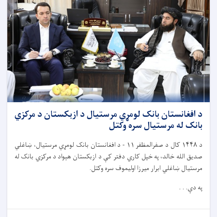
د افغانستان بانک لومړي مرستیال د ازبکستان د مرکزي
بانک له مرستیال سره وکتل
د
۱۴۴۸
کال د صفرالمظفر
۱۱ -
د افغانستان بانک لومړي مرستیال، ښاغلي
صدیق الله خالد، په خپل کاري دفتر کې د ازبکستان هېواد د مرکزي بانک له
مرستیال ښاغلي ابرار میرزا اولیموف سره وکتل.
په دې. . .