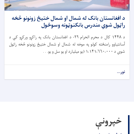
د افغانستان بانک له شمال او شمال ختیځ زونونو څخه
راټول شوي مندرس بانکنوټونه وسوځول
د
۱۴۴۸
کال د محرم الحرام
۲۹-
د افغانستان بانک په راکړو ورکړو کې د
آسانتیاوو رامنځته کولو په موخه له شمال او شمال ختیځ زونونو څخه راټول
شوي د
۱،۱۴۱،۶۶۰،۰۰۰ (
یو میلیارد او یو سل و یو. . .
نور...
خپرونې