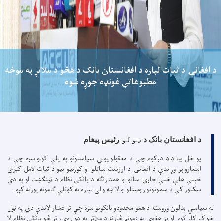
د افغانۍ د ثبات لپاره د افغانستان بانک د هڅو د ملاتړ په موخه
مطبوعاتي غونډه جوړه شوه
د افغانستان بانک د
ټولو
رئیس پیغام
یو ځل بیا ډاډ درکوم چې د معقولو پولي سیاستونو په پلي کولو سره چې د
اسعارو پر وړاندې د افغانۍ د ارزښت ساتلو او کورنیو بیو د ثبات لامل کېږي
خپلې هلې ځلې جاري ساتو او همدارنګه د بانکي نظام د ټینګښت او په دې
سکتور کې د سمونونو راوستلو او لا ښه والي لپاره به کوټلي ګامونه پورته کړو.
له سیاسي بدلون وروسته د هغو محدودو بانکونو سره چې تر فشار لاندې دي په ټول
ځواک کار کوو او پر هغوی به زمونږ څارنه د ملاتړ په ډول وي، تر څو بانکي نظام لا