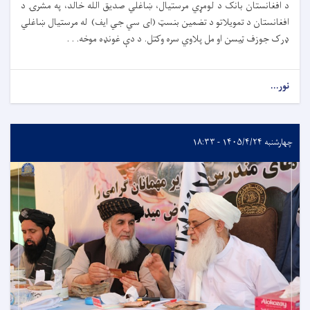
د افغانستان بانک د لومړي مرستیال، ښاغلي صدیق الله خالد، په مشرۍ د
افغانستان د تمویلاتو د تضمین بنسټ (ای سي جي ایف) له مرستیال ښاغلي
ډرک جوزف ټیسن او مل پلاوي سره وکتل. د دې غونډه موخه. . .
نور...
چهارشنبه ۱۴۰۵/۴/۲۴ - ۱۸:۳۳