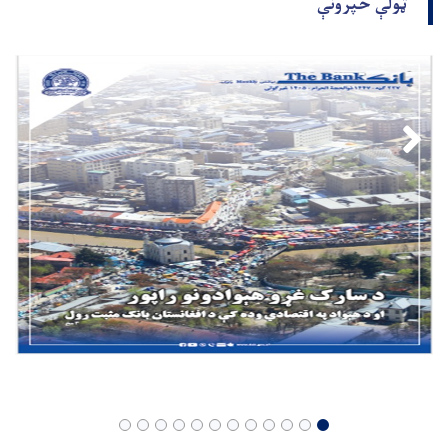
ټولې خپرونې