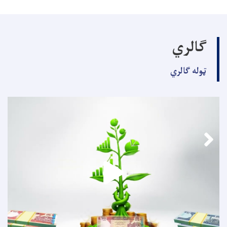
ګالري
ټوله ګالري