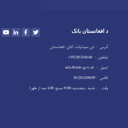
Youtube
LinkedIn
Facebook
Twitter
د افغانستان بانک
آدرس : ابن سینا وات، کابل، افغانستان
تیلفون : 2104146(20)93+
ایمیل : info@dab.gov.af
فکس : 2100305(20)93
وقت : شنبه - پنجشنبه (8:00 صبح- 4:00 بعد از ظهر)