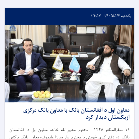
یکشنبه ۱۴۰۵/۵/۴ - ۱۶:۵۷
معاون اول د افغانستان بانک با معاون بانک مرکزی
ازبکستان دیدار کرد
۱۱
صفرالمظفر
۱۴۴۸
-
محترم صدیق‌الله خالد، معاون اول د افغانستان
بانک، در دفتر کاری خویش با محترم ابرار میرزا اولیموف، معاون بانک مرکزی