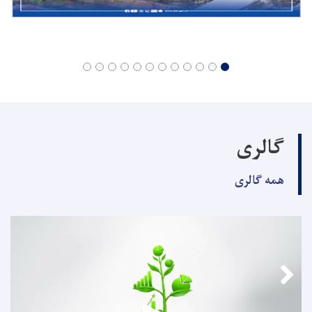
گالری
همه گالری