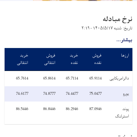
نرخ مبادله
تاریخ: شنبه ۱۴۰۵/۵/۱۷ - ۲:۱۹
بیشتر...
ارزها
فروش
خرید
فروش
خرید
نقده
نقده
انتقالی
انتقالی
دالرامریکایی
65.9114
65.7114
65.8614
65.7614
یورو
75.0477
74.4477
74.8777
74.6177
پوند
87.0946
86.2946
86.8446
86.5446
استرلنگ