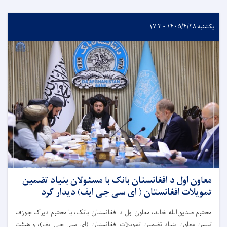
یکشنبه ۱۴۰۵/۴/۲۸ - ۱۷:۳
معاون اول د افغانستان بانک با مسئولان بنیاد تضمین
تمویلات افغانستان ( ای سی جی ایف) دیدار کرد
محترم صدیق‌الله خالد، معاون اول د افغانستان بانک، با محترم دیرک جوزف
تیسن معاون بنیاد تضمین تمویلات افغانستان (ای سی جی ایف)، و هیئت