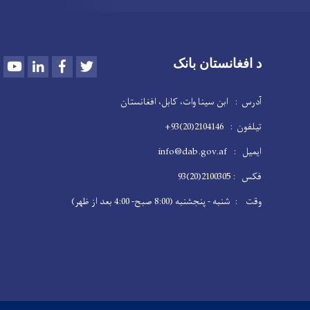
Youtube
LinkedIn
Facebook
Twitter
د افغانستان بانک
آدرس : ابن سینا وات، کابل، افغانستان
تیلفون : 2104146(20)93+
ایمیل : info@dab.gov.af
فکس : 2100305(20)93
وقت : شنبه - پنجشنبه (8:00 صبح- 4:00 بعد از ظهر)