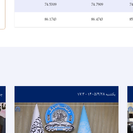
74.5309
74.7909
74
86.1743
86.4743
85
یکشنبه ۱۴۰۵/۴/۲۸ - ۱۷:۳
چهارشن