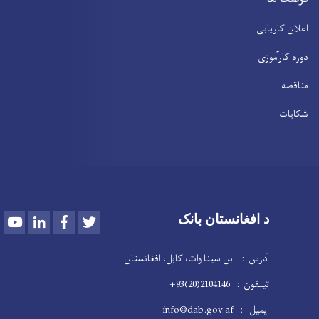
اعلان کاریابی
دوره کارآموزی
مناقصه
شکایات
Youtube
LinkedIn
Facebook
Twitter
د افغانستان بانک
آدرس : ابن سینا وات، کابل، افغانستان
تیلفون : 2104146(20)93+
ایمیل : info@dab.gov.af