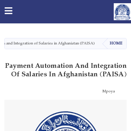
tion
Skip
to
main
n and Integration of Salaries in Afghanistan (PAISA)
HOME
content
Payment Automation And Integration
Of Salaries In Afghanistan (PAISA)
Mpoya