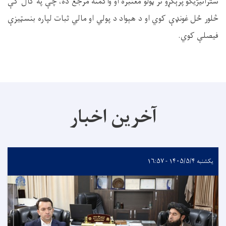
ستراتیژیکو پرېکړو تر ټولو معتبره او واکمنه مرجع ده، چې په کال کې
څلور ځل غونډې کوي او د هېواد د پولي او مالي ثبات لپاره بنسټیزې
فیصلې کوي.
آخرین اخبار
یکشنبه ۱۴۰۵/۵/۴ - ۱۶:۵۷