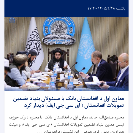
یکشنبه ۱۴۰۵/۴/۲۸ - ۱۷:۳
معاون اول د افغانستان بانک با مسئولان بنیاد تضمین
تمویلات افغانستان ( ای سی جی ایف) دیدار کرد
محترم صدیق‌الله خالد، معاون اول د افغانستان بانک، با محترم دیرک جوزف
تیسن معاون بنیاد تضمین تمویلات افغانستان (ای سی جی ایف)، و هیئت
همراه وی دیدار کرد. هدف از این نشست، فراهم‌سازی. . .