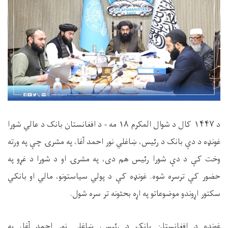
د
۱۴۴۷
کال د شوال المکرم ۱۸ مه - د افغانستان بانک د عالي شورا
غونډه د دې بانک د رئیس، ښاغلي نور احمد آغا، په مشرۍ چې په ورته
وخت کې د دې شورا رئیس هم دی، په مشرۍ او د شورا د غړو په
حضور کې ترسره شوه. غونډه کې د پولي سیاستونو، مالي او بانکي
سکتور اړوندو موضوعاتو په اړه بحثونه تر سره شول
.
غونډه د افغانستان بانک د رئیس، ښاغلي نور احمد آغا، په