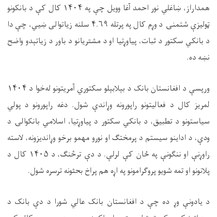
همداراز، ښاغلي نور احمد آغا وویل چې په
۱۴۰۴
کال کې د بانکونو
ټولیزې شتمنۍ د وړم کال په پرتله
۴.۶۹
سلنه زیاتوالی ښيي، چې دا
د بانکي سکتور د ثبات، پیاوړتیا او د مشتریانو د باور د زیاتېدو واضح
نښه ده
.
ورپسې د افغانستان بانک د بېلابېلو سکتوري آمریتونو له‌خوا د
۱۴۰۴
لمریز کال د فعالیتونو راپورونه وړاندې شول. دغه راپورونو د پولي
سیاستونو د تطبیق، د بانکي سکتور د پیاوړتیا، اسلامي بانکوالۍ د
ودې، د اداینو سیستم د پرمختګ او نورو مهمو برخو وړاندیزونه، لاسته
راوړنې او ننګونې په ځان کې لرلې. د دې ترڅنګ، د
۱۴۰۵
کال د
پلانونو او تمه شویو پروګرامونو په اړه هم پراخ بحثونه ترسره شول
.
د یادونې وړ ده چې د افغانستان بانک عالي شورا د دې بانک د