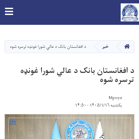
tion
Skip
to
main
HOME
خبر
د افغانستان بانک د عالي شورا غونډه ترسره شوه
content
د افغانستان بانک د عالي شورا غونډه
ترسره شوه
Mpoya
یکشنبه ۱۴۰۵/۱/۱۶ - ۱۴:۵۰