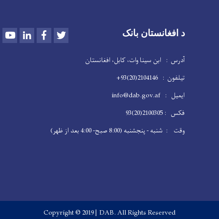
Youtube
LinkedIn
Facebook
Twitter
د افغانستان بانک
آدرس : ابن سینا وات، کابل، افغانستان
تیلفون : 2104146(20)93+
ایمیل : info@dab.gov.af
فکس : 2100305(20)93
وقت : شنبه - پنجشنبه (8:00 صبح- 4:00 بعد از ظهر)
Copyright © 2019 | DAB. All Rights Reserved