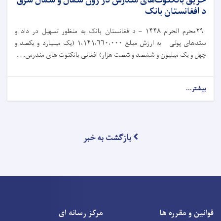
حریق بانکنوت‌های مندرس در زون شمال و شمال شرق
د افغانستان بانک
۲۹
محرم الحرام
۱۴۴۸ –
د افغانستان بانک به‌ منظور تسهیل در داد و
ستدهای پولی به ارزش مبلغ
۱،۱۴۱،۶۶۰،۰۰۰ (
یک میلیارد و یکصد و
چهل و یک میلیون و ششصد و شصت هزار) افغانی بانکنوت های مندرس. . .
بیشتر...
بازگشت به خبر
قوانین و مقرره ها
مرکز رسانه ای