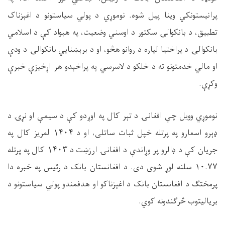
پرانیستونکي وینا پیل شوه. نوموړي د پولي سیاستونو د اغېزناک
تطبیق، د بانکوالۍ سکتور د اوسني وضعیت، په هېواد کې د اسلامي
بانکوالۍ د پراختیا لپاره د روانو هڅو، او د برېښنایي بانکوالۍ د ودې
او مالي خدمتونو ته د خلکو د لاسرسي په پراخېدو هر اړخیزې خبرې
وکړې
.
نوموړي وویل چې افغانۍ د تېر کال په اوږدو کې د سیمې او نړۍ د
ډېرو اسعارو په پرتله خپل ثبات ساتلی، او د
۱۴۰۴
لمریز کال په
جریان کې د ډالرو پر وړاندې د افغانۍ ارزښت د
۱۴۰۳
کال په پرتله
۱۰.۷۷
سلنه لوړ شوی دی. د افغانستان بانک د رئیس په خبره دا
پرمختګ د افغانستان بانک د اغېزناکو او هدفمندو پولي سیاستونو د
بریالیتوب څرګندونه کوي
.