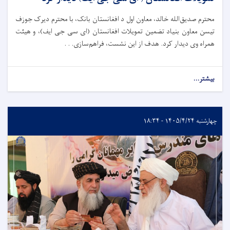
محترم صدیق‌الله خالد، معاون اول د افغانستان بانک، با محترم دیرک جوزف
تیسن معاون بنیاد تضمین تمویلات افغانستان (ای سی جی ایف)، و هیئت
همراه وی دیدار کرد. هدف از این نشست، فراهم‌سازی. . .
بیشتر...
چهارشنبه ۱۴۰۵/۴/۲۴ - ۱۸:۳۴