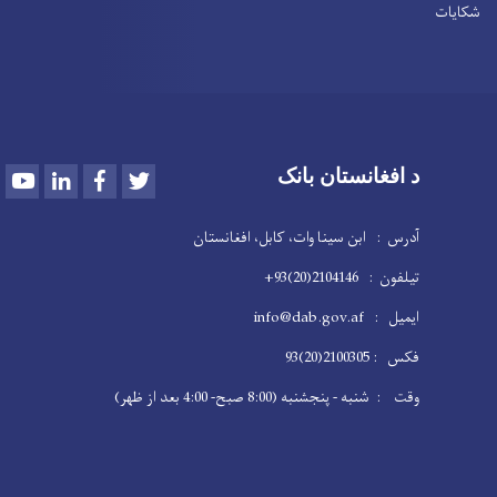
شکایات
Youtube
LinkedIn
Facebook
Twitter
د افغانستان بانک
آدرس : ابن سینا وات، کابل، افغانستان
تیلفون : 2104146(20)93+
ایمیل : info@dab.gov.af
فکس : 2100305(20)93
وقت : شنبه - پنجشنبه (8:00 صبح- 4:00 بعد از ظهر)