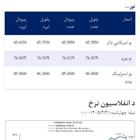
نور...
اسعار
پلورل
پېرودل
پلورل
پیرودل
نغده
نغده
لېږد
لېږد
یو امریکایي ډالر
65.7859
65.5859
65.7359
65.6359
یو یورو
74.9375
74.3375
74.7675
74.5075
یو استرلینګ
86.4500
85.6500
86.2000
85.9000
پونډ
د انفلاسیون نرخ
نېټه: چهارشنبه ۱۴۰۵/۴/۳۱ - ۰:۰