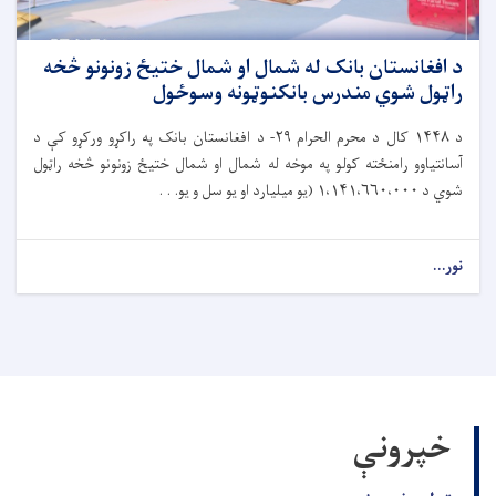
د افغانستان بانک له شمال او شمال ختیځ زونونو څخه
راټول شوي مندرس بانکنوټونه وسوځول
د
۱۴۴۸
کال د محرم الحرام
۲۹-
د افغانستان بانک په راکړو ورکړو کې د
آسانتیاوو رامنځته کولو په موخه له شمال او شمال ختیځ زونونو څخه راټول
شوي د
۱،۱۴۱،۶۶۰،۰۰۰ (
یو میلیارد او یو سل و یو. . .
نور...
خپرونې