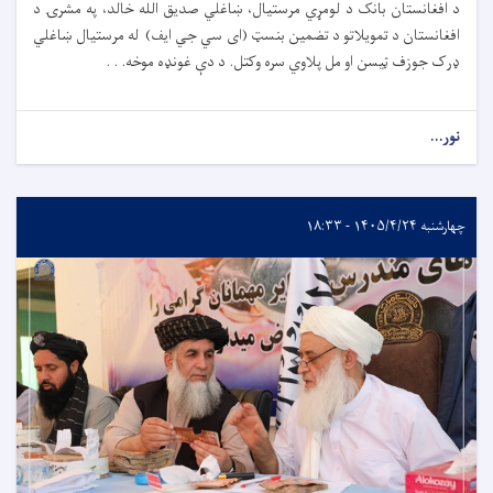
د افغانستان بانک د لومړي مرستیال، ښاغلي صدیق الله خالد، په مشرۍ د
افغانستان د تمویلاتو د تضمین بنسټ (ای سي جي ایف) له مرستیال ښاغلي
ډرک جوزف ټیسن او مل پلاوي سره وکتل. د دې غونډه موخه. . .
نور...
چهارشنبه ۱۴۰۵/۴/۲۴ - ۱۸:۳۳