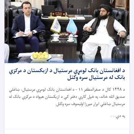
د افغانستان بانک لومړي مرستیال د ازبکستان د مرکزي
بانک له مرستیال سره وکتل
د
۱۴۴۸
کال د صفرالمظفر
۱۱ -
د افغانستان بانک لومړي مرستیال، ښاغلي
صدیق الله خالد، په خپل کاري دفتر کې د ازبکستان هېواد د مرکزي بانک له
مرستیال ښاغلي ابرار میرزا اولیموف سره وکتل.
په دې. . .