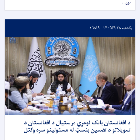
نور...
یکشنبه ۱۴۰۵/۴/۲۸ - ۱۶:۵۹
د افغانستان بانک لومړي مرستیال د افغانستان د
تمویلاتو د تضمین بنسټ له مسئولینو سره وکتل