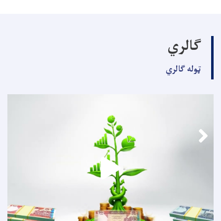
ګالري
ټوله ګالري