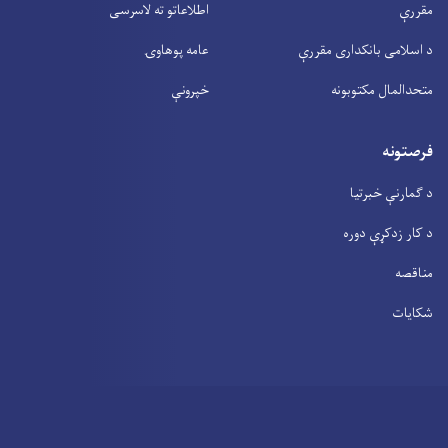
مقررې
اطلاعاتو ته لاسرسی
د اسلامی بانکداری مقررې
عامه پوهاوۍ
متحدالمال مکتوبونه
خپرونې
فرصتونه
د ګمارنې خبرتیا
د کار زدکړې دوره
مناقصه
شکایات