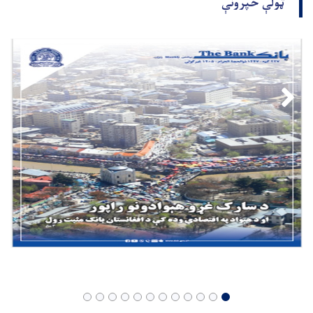
ټولې خپرونې