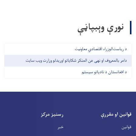
نورې وېبپاڼې
د ریاست‌الوزراء اقتصادي معاونیت
دامر بالمعروف او نهی عن المنکر شکایاتو اوریدلو وزارت ویب سایت
د افغانستان د تادیاتو سیستم
قوانین او مقررې
رسنیز مرکز
قوانین
خبر