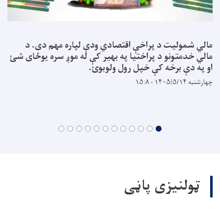
مالي شمولیت د پراخې اقتصادي ودې لپاره مهم دی. د
مالي خدمتونو د پراختیا په بهیر کې له موږ سره یوځای شئ
او په دې برخه کې خپل رول ولوبوئ.
چهارشنبه ۱۴۰۵/۵/۱۴ - ۱۵:۸
ټولنیزی پاڼی