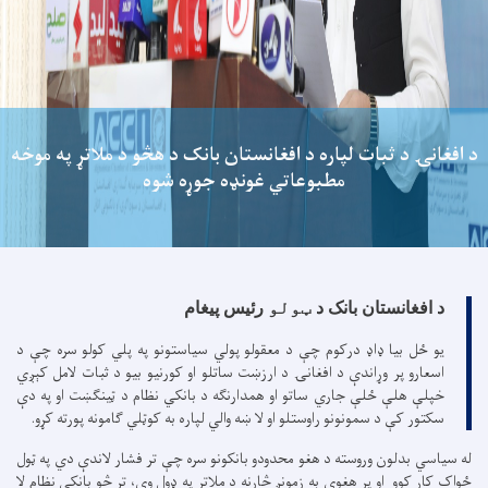
د افغانۍ د ثبات لپاره د افغانستان بانک د هڅو د ملاتړ په موخه
مطبوعاتي غونډه جوړه شوه
د افغانستان بانک د
ټولو
رئیس پیغام
یو ځل بیا ډاډ درکوم چې د معقولو پولي سیاستونو په پلي کولو سره چې د
اسعارو پر وړاندې د افغانۍ د ارزښت ساتلو او کورنیو بیو د ثبات لامل کېږي
خپلې هلې ځلې جاري ساتو او همدارنګه د بانکي نظام د ټینګښت او په دې
سکتور کې د سمونونو راوستلو او لا ښه والي لپاره به کوټلي ګامونه پورته کړو.
له سیاسي بدلون وروسته د هغو محدودو بانکونو سره چې تر فشار لاندې دي په ټول
ځواک کار کوو او پر هغوی به زمونږ څارنه د ملاتړ په ډول وي، تر څو بانکي نظام لا